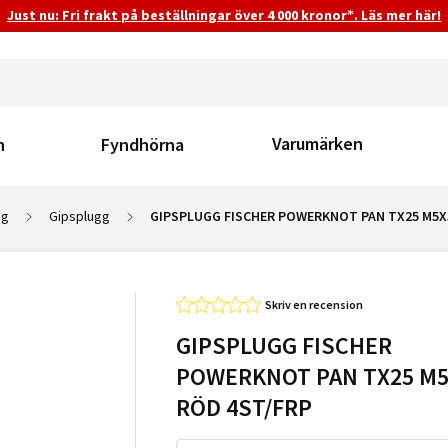
Just nu: Fri frakt på beställningar över 4 000 kronor*. Läs mer här!
Varumärken
n
Fyndhörna
gg
Gipsplugg
GIPSPLUGG FISCHER POWERKNOT PAN TX25 M5X
Skriv en recension
GIPSPLUGG FISCHER
POWERKNOT PAN TX25 M5
RÖD 4ST/FRP