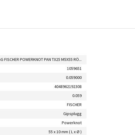
GIPSPLUGG FISCHER POWERKNOT PAN TX25 M5X55 RÖD 4ST/FRP
1059651
0.059000
4048962192308
0.059
FISCHER
Gipsplugg
Powerknot
55 x 10 mm ( L x Ø )