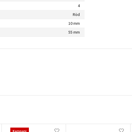
4
Röd
10 mm
55 mm
Kampanj