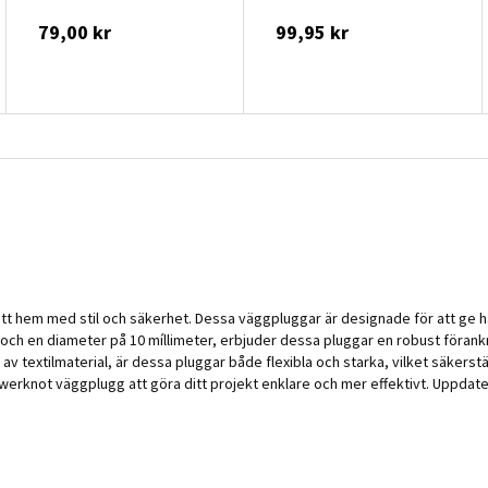
79,00 kr
99,95 kr
t hem med stil och säkerhet. Dessa väggpluggar är designade för att ge håll
r och en diameter på 10 míllimeter, erbjuder dessa pluggar en robust förankr
e av textilmaterial, är dessa pluggar både flexibla och starka, vilket säkers
erknot väggplugg att göra ditt projekt enklare och mer effektivt. Uppdat