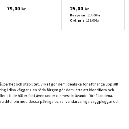
79,00 kr
25,00 kr
Du sparar:
114,00 kr
Ord. pris:
139,00 kr
barhet och stabilitet, vilket gör dem idealiska för att hänga upp allt
ing i dina väggar. Den röda färgen gör dem lätta att identifiera och
täller att de håller fast även under de mest krävande förhållandena.
era ditt hem med dessa pålitliga och användarvänliga väggpluggar och