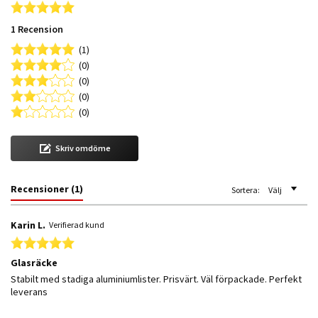
5.0 star rating
1 Recension
(1)
(0)
(0)
(0)
(0)
Skriv omdöme
Recensioner
(1)
Sortera:
Välj
Karin L.
Verifierad kund
5.0 star rating
Glasräcke
Review by Karin L. on 7 May 2021
review stating Glasräcke
Stabilt med stadiga aluminiumlister. Prisvärt. Väl förpackade. Perfekt
leverans