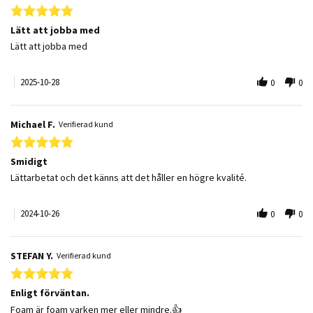
5.0 star rating
Lätt att jobba med
Review by Cenny L. on 28 Oct 2025
review stating Lätt att jobba med
Lätt att jobba med
2025-10-28
0
0
Michael F.
Verifierad kund
5.0 star rating
Smidigt
Review by Michael F. on 26 Oct 2024
review stating Smidigt
Lättarbetat och det känns att det håller en högre kvalité.
2024-10-26
0
0
STEFAN Y.
Verifierad kund
5.0 star rating
Enligt förväntan.
Review by STEFAN Y. on 16 Jun 2024
review stating Enligt förväntan.
Foam är foam varken mer eller mindre.👍