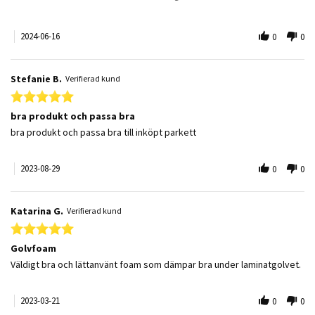
2024-06-16
0
0
Stefanie B.
Verifierad kund
5.0 star rating
bra produkt och passa bra
Review by Stefanie B. on 29 Aug 2023
review stating bra produkt och passa bra
bra produkt och passa bra till inköpt parkett
2023-08-29
0
0
Katarina G.
Verifierad kund
5.0 star rating
Golvfoam
Review by Katarina G. on 21 Mar 2023
review stating Golvfoam
Väldigt bra och lättanvänt foam som dämpar bra under laminatgolvet.
2023-03-21
0
0