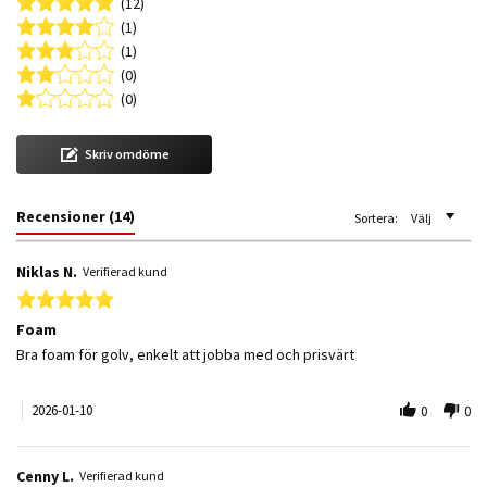
(12)
(1)
(1)
(0)
(0)
Skriv omdöme
Recensioner
(14)
Sortera:
Välj
Niklas N.
Verifierad kund
5.0 star rating
Foam
Review by Niklas N. on 10 Jan 2026
review stating Foam
Bra foam för golv, enkelt att jobba med och prisvärt
2026-01-10
0
0
Cenny L.
Verifierad kund