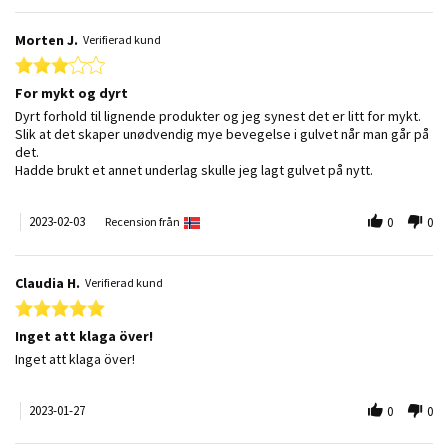
Morten J.
Verifierad kund
3.0 star rating
For mykt og dyrt
Review by Morten J. on 3 Feb 2023
review stating For mykt og dyrt
Dyrt forhold til lignende produkter og jeg synest det er litt for mykt.
Slik at det skaper unødvendig mye bevegelse i gulvet når man går på
det.
Hadde brukt et annet underlag skulle jeg lagt gulvet på nytt.
2023-02-03
Recension från
0
0
Claudia H.
Verifierad kund
5.0 star rating
Inget att klaga över!
Review by Claudia H. on 27 Jan 2023
review stating Inget att klaga över!
Inget att klaga över!
2023-01-27
0
0