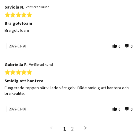
Saviola N.
Verifierad kund
5.0 star rating
Bra golvfoam
Review by Saviola N. on 20 Jan 2022
review stating Bra golvfoam
Bra golvfoam
2022-01-20
0
0
Gabriella F.
Verifierad kund
5.0 star rating
Smidig att hantera.
Review by Gabriella F. on 8 Jan 2022
review stating Smidig att hantera.
Fungerade toppen när vi lade vårt golv. Både smidig att hantera och
bra kvalité.
2022-01-08
0
0
1
2