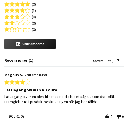
(0)
(1)
(0)
(0)
(0)
Skriv omdöme
Recensioner
(1)
Sortera:
Välj
Magnus S.
Verifierad kund
4.0 star rating
Lättlagat golv men blev lite
Review by Magnus S. on 9 Jan 2022
review stating Lättlagat golv men blev lite
Lättlagat golv men blev lite missnöjd att det såg ut som durkplåt.
Framgick inte i produktbeskrivningen när jag beställde.
2022-01-09
0
0