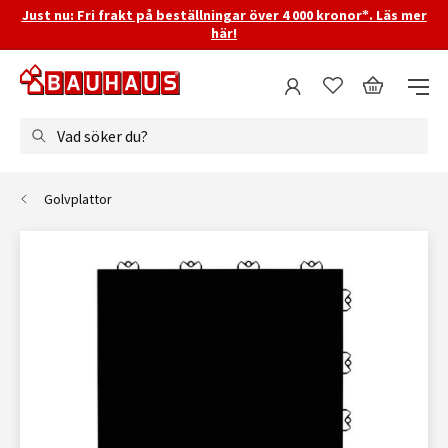
Just nu: Fri frakt på beställningar över 4 000 kronor*. Läs mer
här!
Vad söker du?
Golvplattor