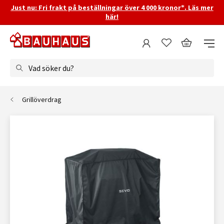
Just nu: Fri frakt på beställningar över 4 000 kronor*. Läs mer
här!
Vad söker du?
Grillöverdrag