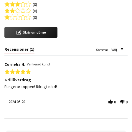
(0)
(0)
(0)
Skriv omdöme
Recensioner
(1)
Sortera:
Välj
Cornelia H.
Verifierad kund
5.0 star rating
Grillöverdrag
Review by Cornelia H. on 20 May 2024
review stating Grillöverdrag
Fungerar toppen! Riktigt nöjd!
2024-05-20
0
0