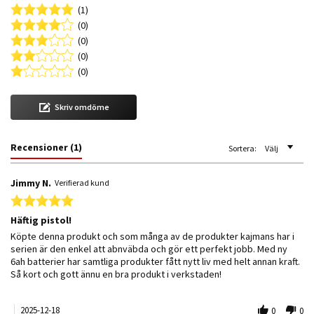
(1)
(0)
(0)
(0)
(0)
Skriv omdöme
Recensioner
(1)
Sortera:
Välj
Jimmy N.
Verifierad kund
5.0 star rating
Häftig pistol!
Review by Jimmy N. on 18 Dec 2025
review stating Häftig pistol!
Köpte denna produkt och som många av de produkter kajmans har i
serien är den enkel att abnväbda och gör ett perfekt jobb. Med ny
6ah batterier har samtliga produkter fått nytt liv med helt annan kraft.
Så kort och gott ännu en bra produkt i verkstaden!
2025-12-18
0
0