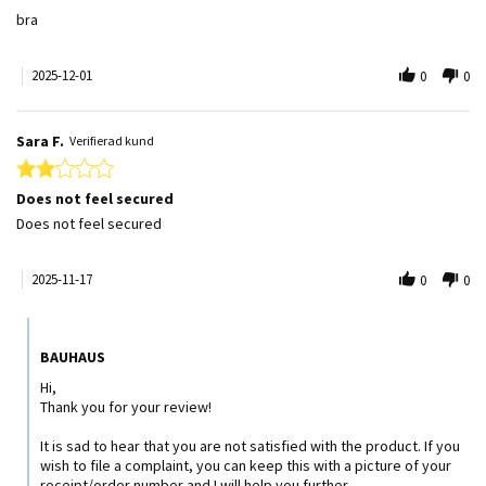
Review by JOHAN H. on 1 Dec 2025
review stating bra
bra
2025-12-01
0
0
Sara F.
Verifierad kund
2.0 star rating
Does not feel secured
Review by Sara F. on 17 Nov 2025
review stating Does not feel secured
Does not feel secured
2025-11-17
0
0
Comments by Butiksägare on Review by Sara F. on 17 Nov 2025
BAUHAUS
Hi,
Thank you for your review!
It is sad to hear that you are not satisfied with the product. If you
wish to file a complaint, you can keep this with a picture of your
receipt/order number and I will help you further.