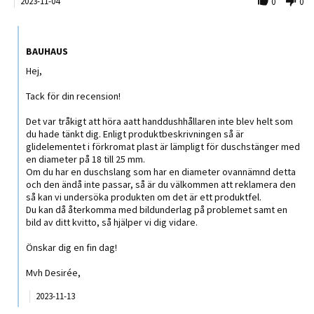
2023-11-04
0
0
Comments by Butiksägare on Review by Erik on 4 Nov 2023
BAUHAUS
Hej,
Tack för din recension!
Det var tråkigt att höra aatt handdushhållaren inte blev helt som
du hade tänkt dig. Enligt produktbeskrivningen så är
glidelementet i förkromat plast är lämpligt för duschstänger med
en diameter på 18 till 25 mm.
Om du har en duschslang som har en diameter ovannämnd detta
och den ändå inte passar, så är du välkommen att reklamera den
så kan vi undersöka produkten om det är ett produktfel.
Du kan då återkomma med bildunderlag på problemet samt en
bild av ditt kvitto, så hjälper vi dig vidare.
Önskar dig en fin dag!
Mvh Desirée,
2023-11-13