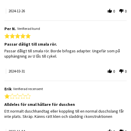
2024-12-26
0
0
Per N.
Verifierad kund
5.0 star rating
Passar dåligt till smala rör.
Review by Per N. on 31 Mar 2024
review stating Passar dåligt till smala rör.
Passar dåligt till smala rör. Borde bifogas adapter. Ungefär som på
upphängning av U lås till cykel.
2024-03-31
0
0
Erik
Verifierad recensent
1.0 star rating
Alldeles för smal hållare för duschen
Review by Erik on 4 Nov 2023
review stating Alldeles för smal hållare för duschen
Ett normalt duschhandtag eller koppling till en normal duschslang får
inte plats. Skräp. Känns rätt klen och sladdrig i konstruktionen