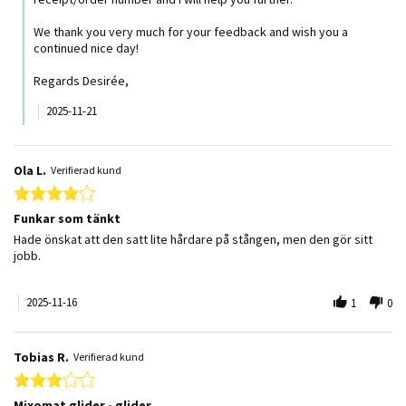
We thank you very much for your feedback and wish you a
continued nice day!
Regards Desirée,
2025-11-21
Ola L.
Verifierad kund
4.0 star rating
Funkar som tänkt
Review by Ola L. on 16 Nov 2025
review stating Funkar som tänkt
Hade önskat att den satt lite hårdare på stången, men den gör sitt
jobb.
2025-11-16
1
0
Tobias R.
Verifierad kund
3.0 star rating
Mixomat glider - glider