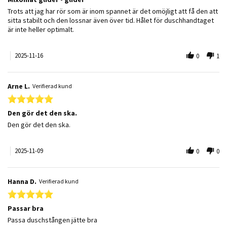
Review by Tobias R. on 16 Nov 2025
review stating Mixomat glider - glider
Trots att jag har rör som är inom spannet är det omöjligt att få den att
sitta stabilt och den lossnar även över tid. Hålet för duschhandtaget
är inte heller optimalt.
2025-11-16
0
1
Arne L.
Verifierad kund
5.0 star rating
Den gör det den ska.
Review by Arne L. on 9 Nov 2025
review stating Den gör det den ska.
Den gör det den ska.
2025-11-09
0
0
Hanna D.
Verifierad kund
5.0 star rating
Passar bra
Review by Hanna D. on 26 Dec 2024
review stating Passar bra
Passa duschstången jätte bra