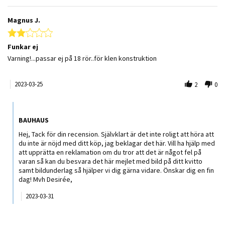
Magnus J.
2.0 star rating
Funkar ej
Review by Magnus J. on 25 Mar 2023
review stating Funkar ej
Varning!...passar ej på 18 rör..för klen konstruktion
2023-03-25
2
0
Comments by Butiksägare on Review by Magnus J. on 25 Mar 2023
BAUHAUS
Hej, Tack för din recension. Självklart är det inte roligt att höra att
du inte är nöjd med ditt köp, jag beklagar det här. Vill ha hjälp med
att upprätta en reklamation om du tror att det är något fel på
varan så kan du besvara det här mejlet med bild på ditt kvitto
samt bildunderlag så hjälper vi dig gärna vidare. Önskar dig en fin
dag! Mvh Desirée,
2023-03-31