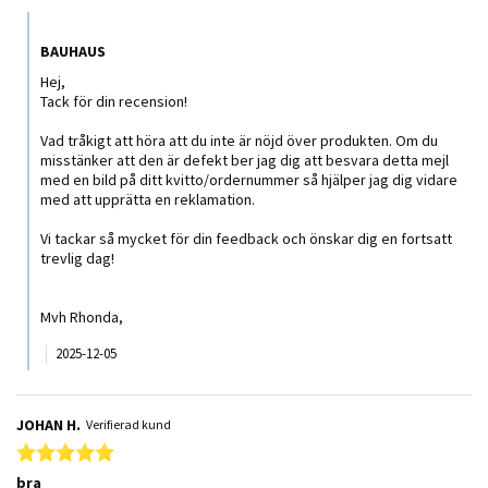
Comments by Butiksägare on Review by Per on 3 Dec 2025
BAUHAUS
Hej,
Tack för din recension!
Vad tråkigt att höra att du inte är nöjd över produkten. Om du
misstänker att den är defekt ber jag dig att besvara detta mejl
med en bild på ditt kvitto/ordernummer så hjälper jag dig vidare
med att upprätta en reklamation.
Vi tackar så mycket för din feedback och önskar dig en fortsatt
trevlig dag!
Mvh Rhonda,
2025-12-05
JOHAN H.
Verifierad kund
5.0 star rating
bra