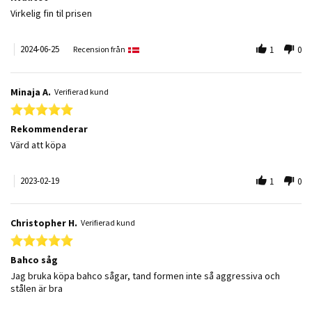
Review by Kurt N. on 25 Jun 2024
review stating Kvalitet
Virkelig fin til prisen
2024-06-25
Recension från
1
0
Minaja A.
Verifierad kund
5.0 star rating
Rekommenderar
Review by Minaja A. on 19 Feb 2023
review stating Rekommenderar
Värd att köpa
2023-02-19
1
0
Christopher H.
Verifierad kund
5.0 star rating
Bahco såg
Review by Christopher H. on 21 Jul 2022
review stating Bahco såg
Jag bruka köpa bahco sågar, tand formen inte så aggressiva och
stålen är bra