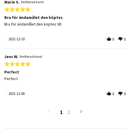
Marie S.
Verifierad kund
5.0 star rating
Bra för ändamålet den köptes
Review by Marie S. on 10 Dec 2021
review stating Bra för ändamålet den köptes
Bra för ändamålet den köptes till
2021-12-10
0
0
Jens W.
Verifierad kund
5.0 star rating
Perfect
Review by Jens W. on 6 Dec 2021
review stating Perfect
Perfect
2021-12-06
0
0
1
2