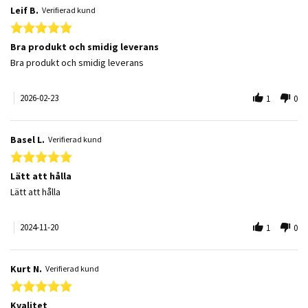
Leif B.
Verifierad kund
5.0 star rating
Bra produkt och smidig leverans
Review by Leif B. on 23 Feb 2026
review stating Bra produkt och smidig leverans
Bra produkt och smidig leverans
2026-02-23
1
0
Basel L.
Verifierad kund
5.0 star rating
Lätt att hålla
Review by Basel L. on 20 Nov 2024
review stating Lätt att hålla
Lätt att hålla
2024-11-20
1
0
Kurt N.
Verifierad kund
5.0 star rating
Kvalitet