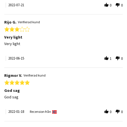
2022-07-21
0
0
Rijo G.
Verifierad kund
3.0 star rating
Very light
Review by Rijo G. on 15 Jun 2022
review stating Very light
Very light
2022-06-15
1
0
Rigmor V.
Verifierad kund
5.0 star rating
God sag
Review by Rigmor V. on 18 Jan 2022
review stating God sag
God sag
2022-01-18
Recension från
0
0