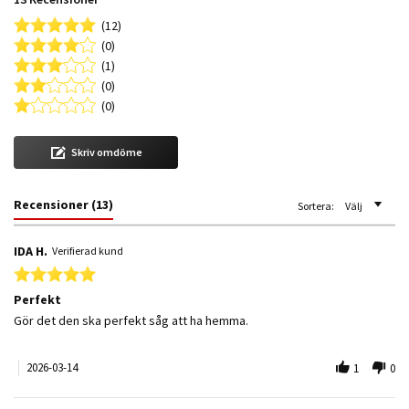
(12)
(0)
(1)
(0)
(0)
Skriv omdöme
Recensioner
(13)
Sortera:
Välj
IDA H.
Verifierad kund
5.0 star rating
Perfekt
Review by IDA H. on 14 Mar 2026
review stating Perfekt
Gör det den ska perfekt såg att ha hemma.
2026-03-14
1
0