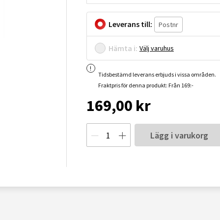
Leverans till:
Hämta i:
Välj varuhus
Tidsbestämd leverans erbjuds i vissa områden.
Fraktpris för denna produkt: Från 169:-
169,00 kr
Lägg i varukorg