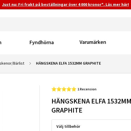
Just nu: Fri frakt på beställningar över 4 000 kronor*. Läs mer här!
Varumärken
n
Fyndhörna
kenor/Bärlist
HÄNGSKENA ELFA 1532MM GRAPHITE
1 Recension
HÄNGSKENA ELFA 1532M
GRAPHITE
Välj tillbehör