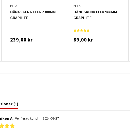
ELFA
ELFA
HÄNGSKENA ELFA 2300MM
HÄNGSKENA ELFA 988MM
GRAPHITE
GRAPHITE
239,00 kr
89,00 kr
nsioner
(1)
iken A.
Verifierad kund
2024-03-27
5.0 star rating