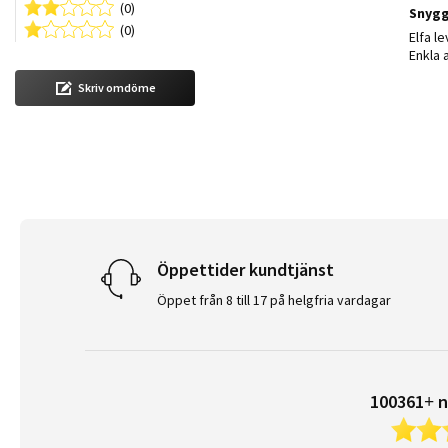
(0)
Snygg
(0)
Review
review
Elfa l
Enkla 
Skriv omdöme
Öppettider kundtjänst
Öppet från 8 till 17 på helgfria vardagar
100361+ n