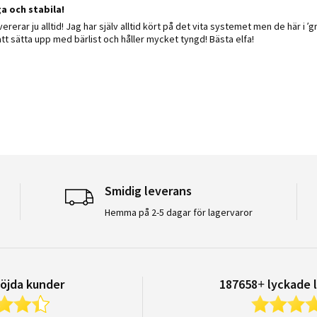
a och stabila!
 by Keramiken A. on 27 Mar 2024
 stating Snygga och stabila!
evererar ju alltid! Jag har själv alltid kört på det vita systemet men de här i 
att sätta upp med bärlist och håller mycket tyngd! Bästa elfa!
Smidig leverans
Hemma på 2-5 dagar för lagervaror
öjda kunder
187658+ lyckade 