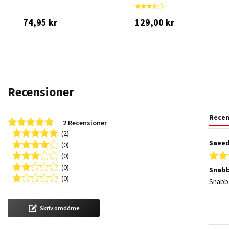
74,95 kr
129,00 kr
Recensioner
Rece
5.0 star rating
2 Recensioner
(2)
Saeed
(0)
(0)
(0)
Snabb
(0)
Review
review
Snabb 
Skriv omdöme