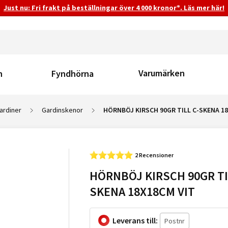
Just nu: Fri frakt på beställningar över 4 000 kronor*. Läs mer här!
Varumärken
n
Fyndhörna
ardiner
Gardinskenor
HÖRNBÖJ KIRSCH 90GR TILL C-SKENA 1
2 Recensioner
HÖRNBÖJ KIRSCH 90GR TI
SKENA 18X18CM VIT
Leverans till: