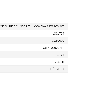
NBÖJ KIRSCH 90GR TILL C-SKENA 18X18CM VIT
1301724
0.180000
7314100920711
0.104
KIRSCH
HÖRNBÖJ