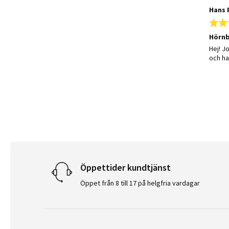
Hans 
Hörnb
Review
review
Hej! J
och ha
Öppettider kundtjänst
Öppet från 8 till 17 på helgfria vardagar