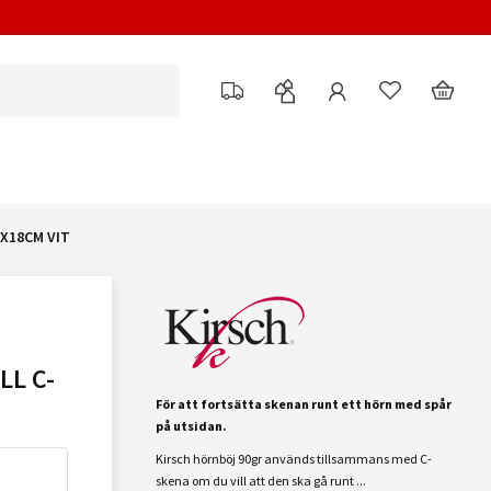
8X18CM VIT
LL C-
För att fortsätta skenan runt ett hörn med spår
på utsidan.
Kirsch hörnböj 90gr används tillsammans med C-
skena om du vill att den ska gå runt ...