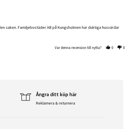
 till den saken. Familjebostäder AB på Kungsholmen har duktiga husvärdar
Var denna recension till nytta?
0
0
Ångra ditt köp här
Reklamera & returnera