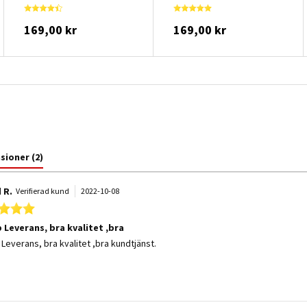
169,00 kr
169,00 kr
nsioner
(2)
 R.
Verifierad kund
2022-10-08
5.0 star rating
 Leverans, bra kvalitet ,bra
 by Saeed R. on 8 Oct 2022
 stating Snabb Leverans, bra kvalitet ,bra
Leverans, bra kvalitet ,bra kundtjänst.