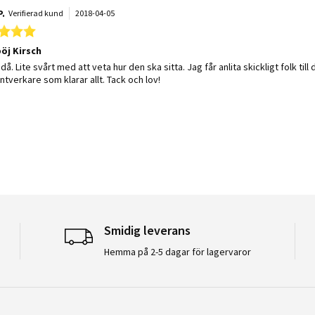
P.
Verifierad kund
2018-04-05
5.0 star rating
öj Kirsch
 by Hans P. on 5 Apr 2018
 stating Hörnböj Kirsch
odå. Lite svårt med att veta hur den ska sitta. Jag får anlita skickligt folk
ntverkare som klarar allt. Tack och lov!
Smidig leverans
Hemma på 2-5 dagar för lagervaror