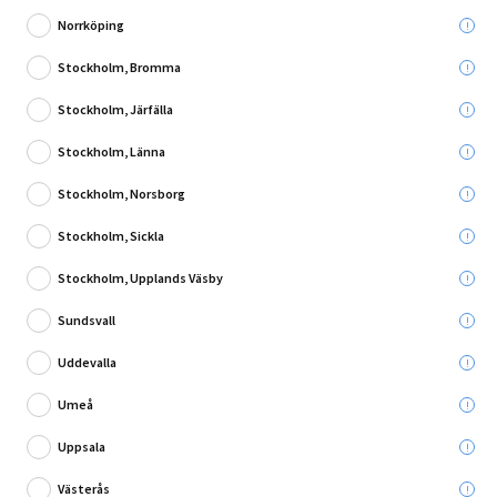
Norrköping
Stockholm, Bromma
Stockholm, Järfälla
1 Recension
Stockholm, Länna
HYLLPLAN DOLLE BIG BOY 50X250X900MM GRÅ
Stockholm, Norsborg
Leverans till:
Stockholm, Sickla
Hämta i:
Välj varuhus
Se butikslager
Stockholm, Upplands Väsby
Sundsvall
Utgående produkt - så långt lagret räcker
Uddevalla
50,00 kr
Umeå
Du sparar:
169,00 kr
Ord. pris:
219,00 kr
Uppsala
Västerås
Lägg i varukorg