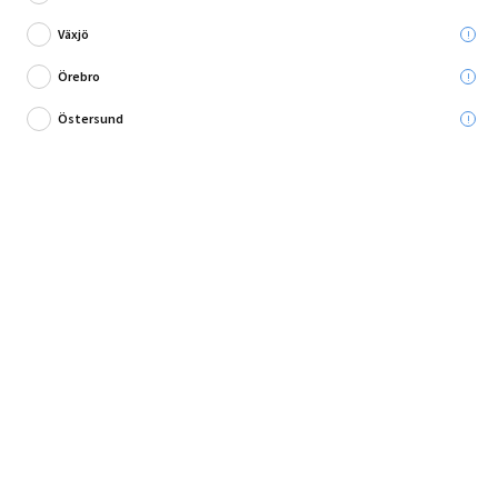
Växjö
Örebro
Östersund
Bygg din egen förvaring!
Hyllplan big boy från Dolle är en hylla i materialet komposit i färgen grå.
Dekorera fint på dina väggar och fäst...
Fullständig produktbeskrivning
Andra köpte också
Produktbeskrivning