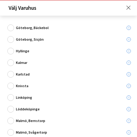
Just nu: Fri frakt på beställningar över 4 000 kronor*. Läs mer
Välj Varuhus
här!
Göteborg, Bäckebol
Göteborg, Sisjön
Vad söker du?
Hyllinge
Övrigt
Kalmar
Karlstad
Utgående
Knivsta
Linköping
Löddeköpinge
Malmö, Bernstorp
Malmö, Svågertorp