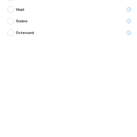
Växjö
Örebro
Östersund
Bygg din egen förvaring!
Hyllplan Vintage från Dolle är en hylla i materialet tallträ med struktur i
färgen vit. Dekorera fint på dina väg...
Fullständig produktbeskrivning
Andra köpte också
Produktbeskrivning