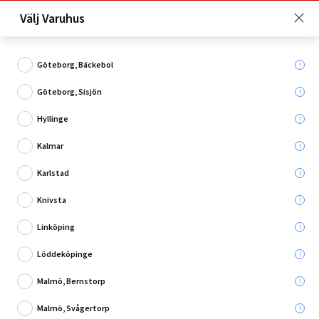
Just nu: Fri frakt på beställningar över 4 000 kronor*. Läs mer
Välj Varuhus
här!
Göteborg, Bäckebol
Göteborg, Sisjön
Vad söker du?
Hyllinge
Övrigt
Kalmar
Karlstad
Utgående
Knivsta
Linköping
Löddeköpinge
Malmö, Bernstorp
Malmö, Svågertorp