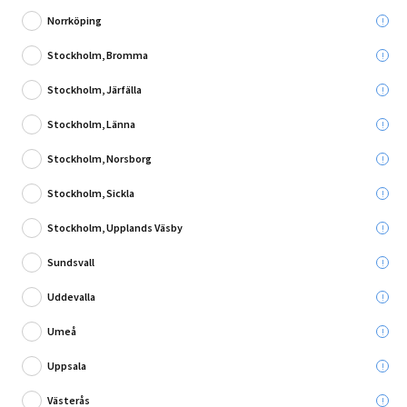
Norrköping
Stockholm, Bromma
Stockholm, Järfälla
Skriv en recension
Stockholm, Länna
HYLLPLAN DOLLE VINTAGE 18X200X600MM VIT
Stockholm, Norsborg
Leverans till:
Stockholm, Sickla
Hämta i:
Välj varuhus
Se butikslager
Stockholm, Upplands Väsby
Sundsvall
Utgående produkt - så långt lagret räcker
Uddevalla
10,00 kr
Umeå
Du sparar:
79,95 kr
Ord. pris:
89,95 kr
Uppsala
Västerås
Lägg i varukorg