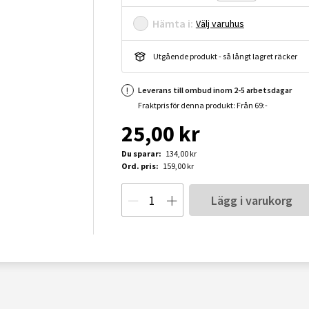
Hämta i:
Välj varuhus
Utgående produkt - så långt lagret räcker
Leverans till ombud inom 2-5 arbetsdagar
Fraktpris för denna produkt: Från 69:-
25,00 kr
Du sparar:
134,00 kr
Ord. pris:
159,00 kr
Lägg i varukorg