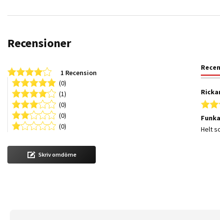
Recensioner
Rece
4.0 star rating
1 Recension
(0)
Ricka
(1)
(0)
(0)
Funka
(0)
Review
review
Helt s
Skriv omdöme