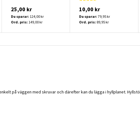
25,00 kr
10,00 kr
Du sparar:
124,00 kr
Du sparar:
79,95 kr
Ord. pris:
149,00 kr
Ord. pris:
89,95 kr
elt på väggen med skruvar och därefter kan du lägga i hyllplanet. Hyllstödet