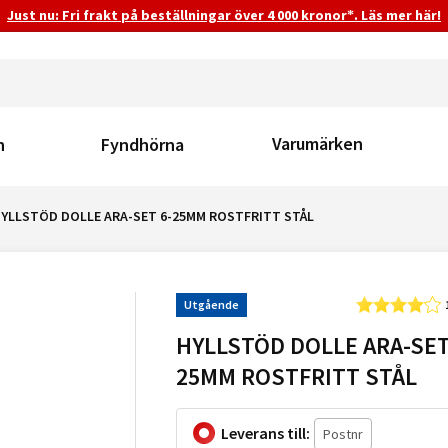
Just nu: Fri frakt på beställningar över 4 000 kronor*. Läs mer här!
Varumärken
n
Fyndhörna
YLLSTÖD DOLLE ARA-SET 6-25MM ROSTFRITT STÅL
Utgående
HYLLSTÖD DOLLE ARA-SET
25MM ROSTFRITT STÅL
Leverans till: