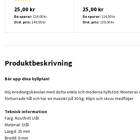
25,00 kr
25,00 kr
Du sparar:
124,00 kr
Du sparar:
114,00 kr
Ord. pris:
149,00 kr
Ord. pris:
139,00 kr
Produktbeskrivning
Bär upp dina hyllplan!
Höj inredningskänslan med detta enkla och moderna hyllstöd. Monteras enk
förborrade hål och har en maxvikt på 30 kg. Klips och skruv medföljer.
Teknisk information
Färg: Rostfritt stål
Material: Stål
Längd: 25 mm
Bredd: 6 mm