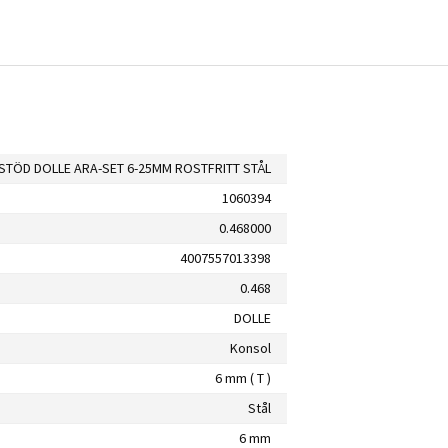
STÖD DOLLE ARA-SET 6-25MM ROSTFRITT STÅL
1060394
0.468000
4007557013398
0.468
DOLLE
Konsol
6 mm ( T )
Stål
6 mm