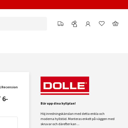
1 Recension
 6-
Bär upp dina hyllplan!
Höj inredningskänslan med detta enkla och
moderna hyllstöd. Monteras enkelt på väggen med
skruvar och därefter kan ...