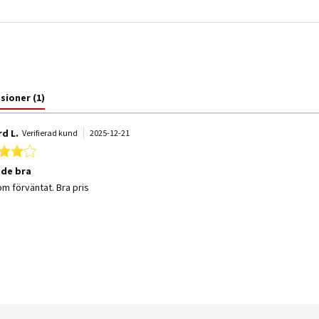
nsioner
(1)
rd L.
Verifierad kund
2025-12-21
4.0 star rating
de bra
 by Rickard L. on 21 Dec 2025
 stating Funkade bra
om förväntat. Bra pris