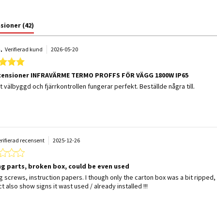
nsioner
(42)
.
Verifierad kund
2026-05-20
5.0 star rating
censioner INFRAVÄRME TERMO PROFFS FÖR VÄGG 1800W IP65
 by Karl G. on 20 May 2026
w stating 41 Recensioner INFRAVÄRME TERMO PROFFS FÖR VÄGG 1800W IP6
 välbyggd och fjärrkontrollen fungerar perfekt. Beställde några till.
erifierad recensent
2025-12-26
1.0 star rating
ng parts, broken box, could be even used
 by Joe on 26 Dec 2025
 stating Missing parts, broken box, could be even used
g screws, instruction papers. I though only the carton box was a bit ripped, 
t also show signs it wast used / already installed !!!