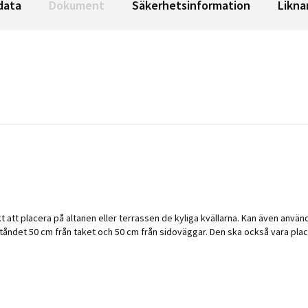
data
Dokument
Säkerhetsinformation
Likna
 att placera på altanen eller terrassen de kyliga kvällarna. Kan även an
ndet 50 cm från taket och 50 cm från sidoväggar. Den ska också vara place