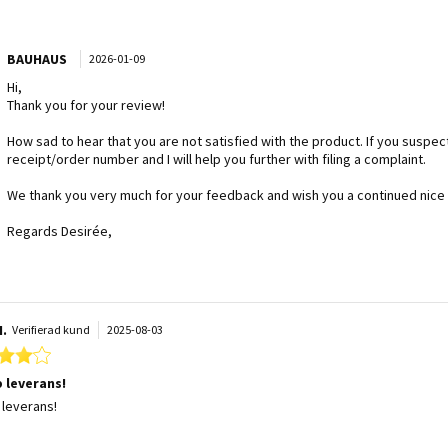
mments by Butiksägare on Review by Joe on 26 Dec 2025
BAUHAUS
2026-01-09
Hi,
Thank you for your review!
How sad to hear that you are not satisfied with the product. If you suspect 
receipt/order number and I will help you further with filing a complaint.
We thank you very much for your feedback and wish you a continued nice
Regards Desirée,
I.
Verifierad kund
2025-08-03
4.0 star rating
 leverans!
 by Karin I. on 3 Aug 2025
 stating Snabb leverans!
leverans!