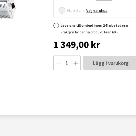
Hämta i:
Välj varuhus
Leverans till ombud inom 2-5 arbetsdagar
Fraktpris för denna produkt: Från 69:-
1 349,00 kr
Lägg i varukorg