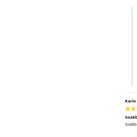
Co
Karin 
Snabb
Review
review
Snabb 