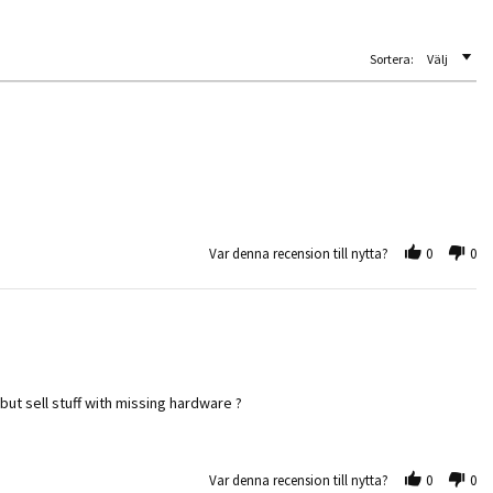
Sortera:
Välj
5
Var denna recension till nytta?
0
0
but sell stuff with missing hardware ?
Var denna recension till nytta?
0
0