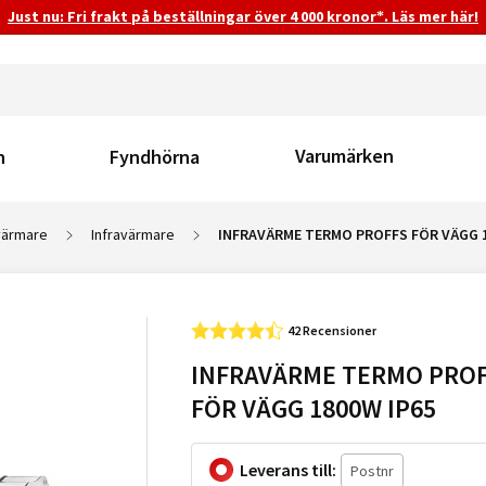
Just nu: Fri frakt på beställningar över 4 000 kronor*. Läs mer här!
Varumärken
n
Fyndhörna
värmare
Infravärmare
INFRAVÄRME TERMO PROFFS FÖR VÄGG 1
42 Recensioner
INFRAVÄRME TERMO PRO
FÖR VÄGG 1800W IP65
Leverans till: