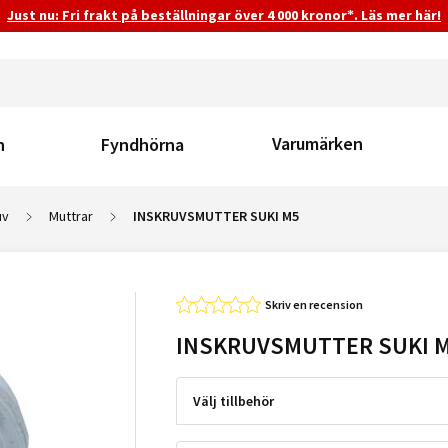
Just nu: Fri frakt på beställningar över 4 000 kronor*. Läs mer här!
Varumärken
n
Fyndhörna
uv
Muttrar
INSKRUVSMUTTER SUKI M5
Skriv en recension
INSKRUVSMUTTER SUKI 
Välj tillbehör