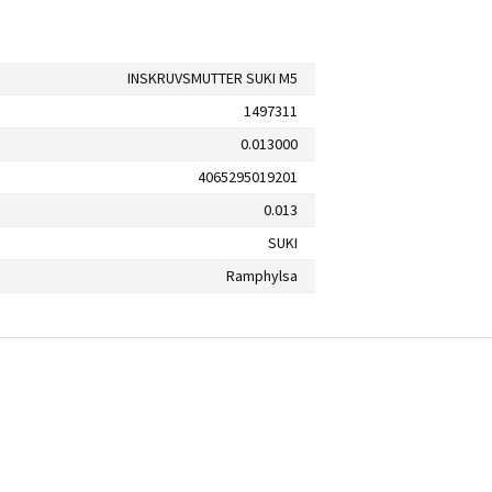
INSKRUVSMUTTER SUKI M5
1497311
0.013000
4065295019201
0.013
SUKI
Ramphylsa