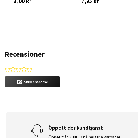
3,00 kr
7,95 kr
Recensioner
0.0 star rating
Skriv omdöme
Öppettider kundtjänst
Öppet från 8 till 17 på helgfria vardagar