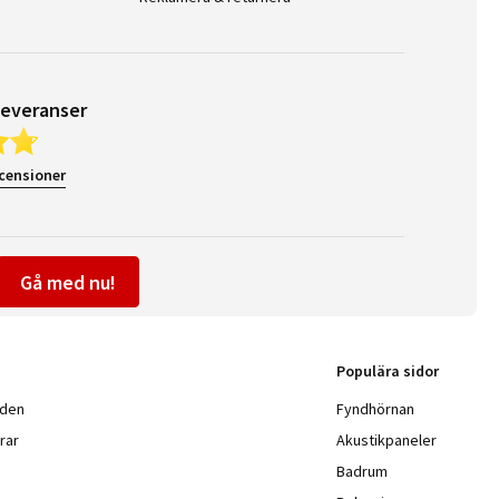
leveranser
ecensioner
Gå med nu!
Populära sidor
nden
Fyndhörnan
rar
Akustikpaneler
Badrum