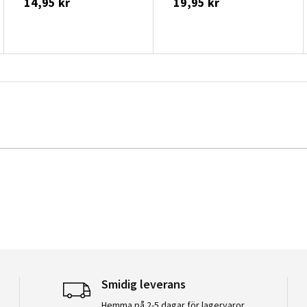
14,95 kr
19,95 kr
Smidig leverans
Hemma på 2-5 dagar för lagervaror