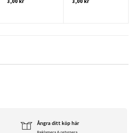
3,00 kr
3,00 kr
Ångra ditt köp här
Reklamera & returnera