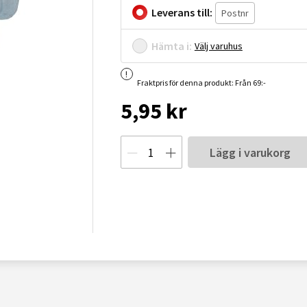
Leverans till:
Hämta i:
Välj varuhus
Fraktpris för denna produkt: Från 69:-
5,95 kr
Lägg i varukorg