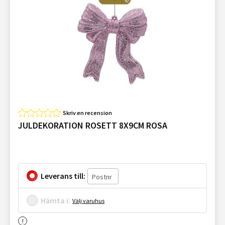
Skriv en recension
JULDEKORATION ROSETT 8X9CM ROSA
Leverans till:
Hämta i:
Välj varuhus