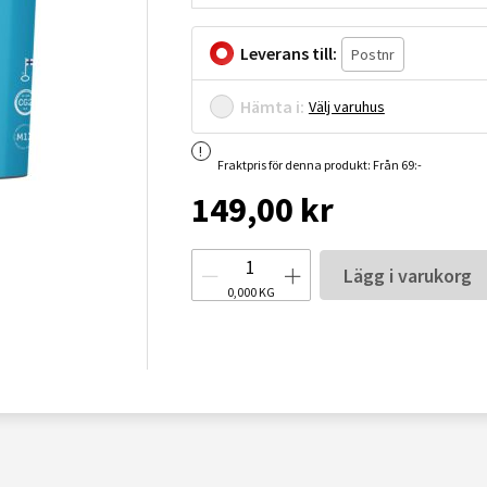
Leverans till:
Hämta i:
Välj varuhus
Fraktpris för denna produkt: Från 69:-
149,00 kr
Lägg i varukorg
0,000
KG