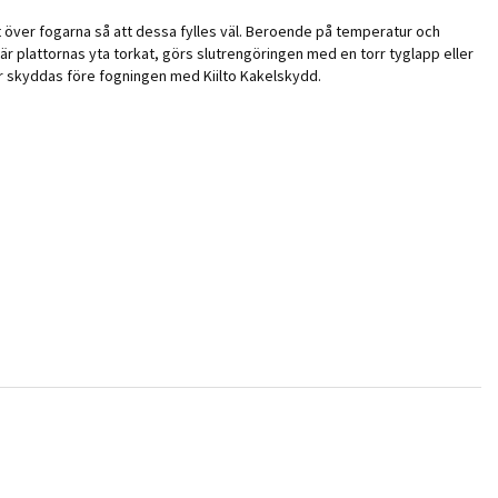
t över fogarna så att dessa fylles väl. Beroende på temperatur och
är plattornas yta torkat, görs slutrengöringen med en torr tyglapp eller
bör skyddas före fogningen med Kiilto Kakelskydd.