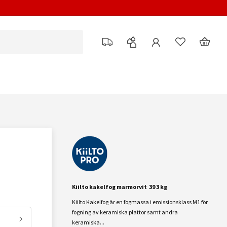
Kiilto kakelfog marmorvit 39 3 kg
Kiilto Kakelfog är en fogmassa i emissionsklass M1 för
fogning av keramiska plattor samt andra
keramiska...