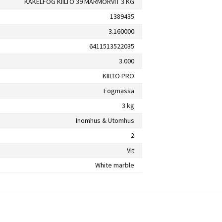
KAKELFOG KIILTO 39 MARMORVIT 3 KG
1389435
3.160000
6411513522035
3.000
KIILTO PRO
Fogmassa
3 kg
Inomhus & Utomhus
2
Vit
White marble