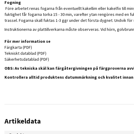
Fogning
Före arbetet renas fogarna från eventuellt kakellim eller kakelfix till
fuktighet får fogarna torka 15 - 30 min, varefter ytan rengöres med en f
trassel. Fogarna skall fuktas 1-3 ggr under det första dygnet. Undvik för
Instruktionerna av plattillverkarna måste observeras. Vid hörn, golvbru
För mer information se
Färgkarta (PDF)
Tekniskt datablad (PDF)
Säkerhetsdatablad (PDF)
OBS: Av tekniska skäl kan färgåtergivningen på färgproverna avvi
Kontrollera alltid produktens datummärkning och kvalitet inna
Artikeldata