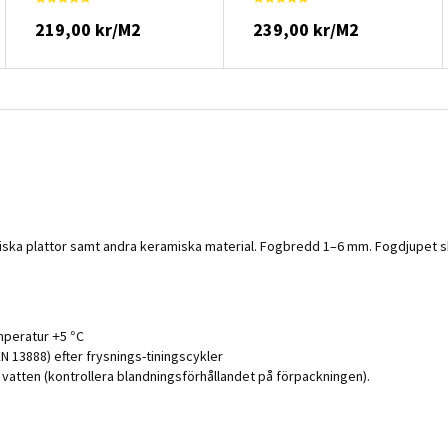
219,00 kr/M2
239,00 kr/M2
miska plattor samt andra keramiska material. Fogbredd 1–6 mm. Fogdjupet s
peratur +5 °C
N 13888) efter frysnings-tiningscykler
t vatten (kontrollera blandningsförhållandet på förpackningen).