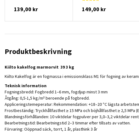
139,00 kr
149,00 kr
Produktbeskrivning
Kiilto kakelfog marmorvit 39 3 kg
Kiilto Kakelfog är en fogmassa i emissionsklass M1 för fogning av kera
Teknisk information
Fogningsbredd: Fogbredd 1–6 mm, fogdjup minst 3 mm
Åtgång: 0,5-1,5 kg/m² beroende på fogbredd.
Appliceringstemeperatur: Rekommendation: +18–20 °C lägsta arbetstem
Frostbeständig: Tryckhållfasthet ≥ 15 MPa och böjhållfasthet ≥ 2,5 MPa (E
Blandningsförhållanden: 10 viktdelar fogpulver per 3,0–3,2 viktdelar ren
Bearbetningstid: Bearbetningstid 2–3 timmar efter tillsats av vatten.
Förvaring: Oöppnad säck, torrt, 1 år, plasthink 3 år