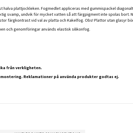
 minst halva plattjockleken. Fogmedlet appliceras med gummispackel diagonal
uktig svamp, undvik för mycket vatten så att färgpigment inte spolas bort. N
 stor färgkontrast vid val av platta och Kakelfog. Obs! Plattor utan glasyr 
nnen och genomföringar används elastisk silikonfog.
ka från verkligheten.
n montering. Reklamationer på använda produkter godtas ej.