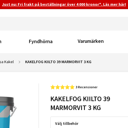
Just nu: Fri frakt på beställningar över 4 000 kronor*. Läs mer här!
Varumärken
n
Fyndhörna
a Kakel
KAKELFOG KIILTO 39 MARMORVIT 3 KG
3 Recensioner
KAKELFOG KIILTO 39
MARMORVIT 3 KG
Välj tillbehör