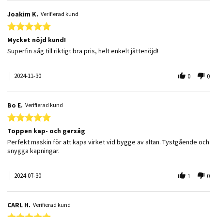
Joakim K.
Verifierad kund
5.0 star rating
Mycket nöjd kund!
Review by Joakim K. on 30 Nov 2024
review stating Mycket nöjd kund!
Superfin såg till riktigt bra pris, helt enkelt jättenöjd!
2024-11-30
0
0
Bo E.
Verifierad kund
5.0 star rating
Toppen kap- och gersåg
Review by Bo E. on 30 Jul 2024
review stating Toppen kap- och gersåg
Perfekt maskin för att kapa virket vid bygge av altan. Tystgående och
snygga kapningar.
2024-07-30
1
0
CARL H.
Verifierad kund
5.0 star rating