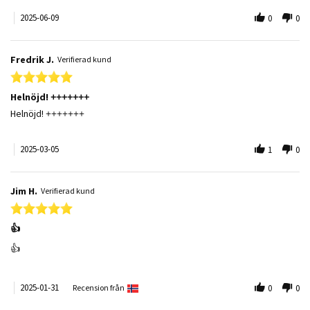
2025-06-09
0
0
Fredrik J.
Verifierad kund
5.0 star rating
Helnöjd! +++++++
Review by Fredrik J. on 5 Mar 2025
review stating Helnöjd! +++++++
Helnöjd! +++++++
2025-03-05
1
0
Jim H.
Verifierad kund
5.0 star rating
👍
Review by Jim H. on 31 Jan 2025
review stating 👍
👍
2025-01-31
Recension från
0
0