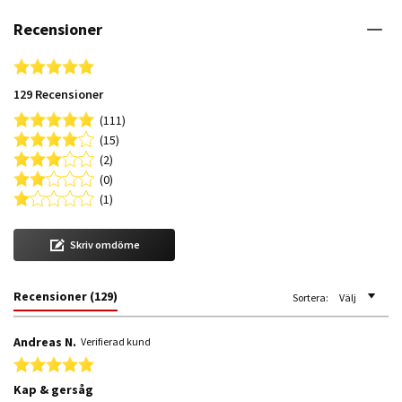
Recensioner
4.8 star rating
129 Recensioner
(111)
(15)
(2)
(0)
(1)
Skriv omdöme
Recensioner
(129)
Sortera:
Välj
Andreas N.
Verifierad kund
5.0 star rating
Kap & gersåg