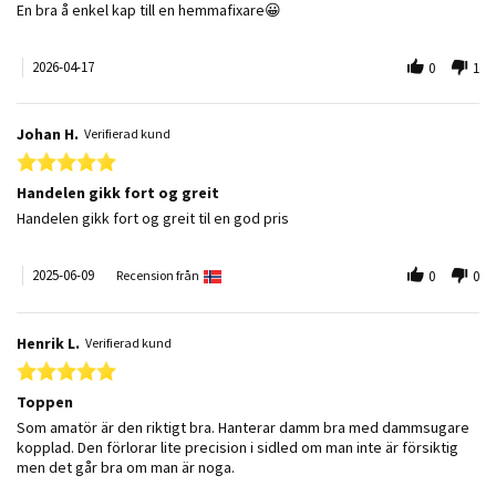
Review by Andreas N. on 17 Apr 2026
review stating Kap & gersåg
En bra å enkel kap till en hemmafixare😀
2026-04-17
0
1
Johan H.
Verifierad kund
5.0 star rating
Handelen gikk fort og greit
Review by Johan H. on 9 Jun 2025
review stating Handelen gikk fort og greit
Handelen gikk fort og greit til en god pris
2025-06-09
Recension från
0
0
Henrik L.
Verifierad kund
5.0 star rating
Toppen
Review by Henrik L. on 9 Jun 2025
review stating Toppen
Som amatör är den riktigt bra. Hanterar damm bra med dammsugare
kopplad. Den förlorar lite precision i sidled om man inte är försiktig
men det går bra om man är noga.