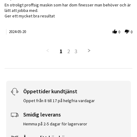
Review by Kjell N. on 20 May 2024
review stating En proffsmaskinen
En otroligt proffsig maskin som har dom finesser man behöver och är
lätt att jobba med.
Ger ett mycket bra resultat
2024-05-20
0
0
1
2
3
Öppettider kundtjänst
Öppet från 8 till 17 på helgfria vardagar
Smidig leverans
Hemma på 2-5 dagar för lagervaror