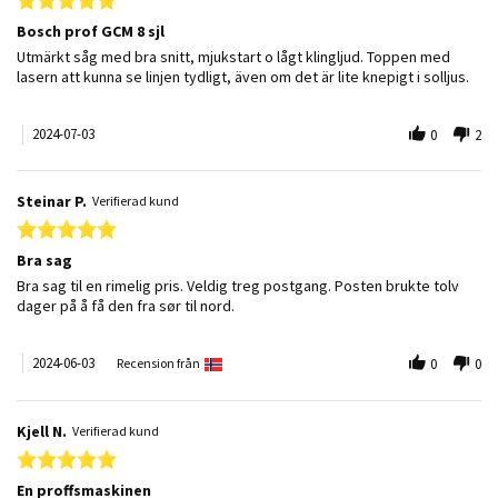
Bosch prof GCM 8 sjl
Review by CARL H. on 3 Jul 2024
review stating Bosch prof GCM 8 sjl
Utmärkt såg med bra snitt, mjukstart o lågt klingljud. Toppen med
lasern att kunna se linjen tydligt, även om det är lite knepigt i solljus.
2024-07-03
0
2
Steinar P.
Verifierad kund
5.0 star rating
Bra sag
Review by Steinar P. on 3 Jun 2024
review stating Bra sag
Bra sag til en rimelig pris. Veldig treg postgang. Posten brukte tolv
dager på å få den fra sør til nord.
2024-06-03
Recension från
0
0
Kjell N.
Verifierad kund
5.0 star rating
En proffsmaskinen