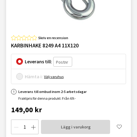
Skriv en recension
KARBINHAKE 8249 A4 11X120
Leverans till:
Hämta i:
Välj varuhus
Leverans till ombud inom 2-5 arbetsdagar
Fraktpris för denna produkt: Från 69:-
149,00 kr
Lägg i varukorg