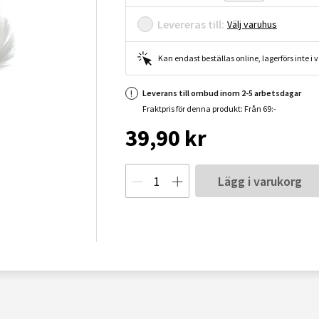
Levereras till:
Välj varuhus
Kan endast beställas online, lagerförs inte i
Leverans till ombud inom 2-5 arbetsdagar
Fraktpris för denna produkt: Från 69:-
39,90 kr
Lägg i varukorg