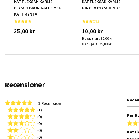
KATTLEKSAK KARLIE
KATTLEKSAK KARLIE
PLYSCH BRUN NALLE MED
DINGLA PLYSCH MUS
KATTMYNTA
35,00 kr
10,00 kr
Du sparar:
25,00 kr
Ord. pris:
35,00 kr
Recensioner
Rece
5.0 star rating
1 Recension
(1)
Per B
(0)
(0)
(0)
Kattl
(0)
Review
review
Den va