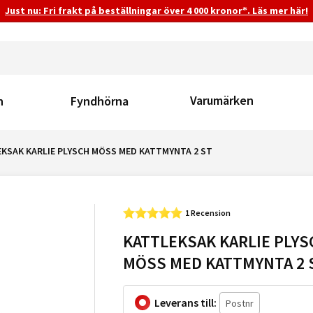
Just nu: Fri frakt på beställningar över 4 000 kronor*. Läs mer här!
Varumärken
n
Fyndhörna
KSAK KARLIE PLYSCH MÖSS MED KATTMYNTA 2 ST
1 Recension
KATTLEKSAK KARLIE PLYS
MÖSS MED KATTMYNTA 2 
Leverans till: