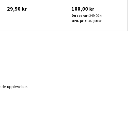
29,90 kr
100,00 kr
Du sparar:
249,00 kr
Ord. pris:
349,00 kr
ande upplevelse.