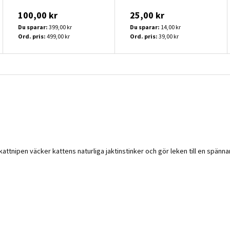
100,00 kr
25,00 kr
Du sparar:
399,00 kr
Du sparar:
14,00 kr
Ord. pris:
499,00 kr
Ord. pris:
39,00 kr
ttnipen väcker kattens naturliga jaktinstinker och gör leken till en spänn