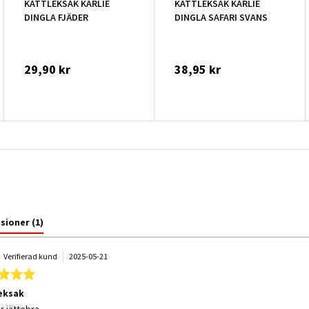
KATTLEKSAK KARLIE
KATTLEKSAK KARLIE
DINGLA FJÄDER
DINGLA SAFARI SVANS
29,90 kr
38,95 kr
nsioner
(1)
.
Verifierad kund
2025-05-21
5.0 star rating
eksak
 by Per B. on 21 May 2025
 stating Kattleksak
r jättebra