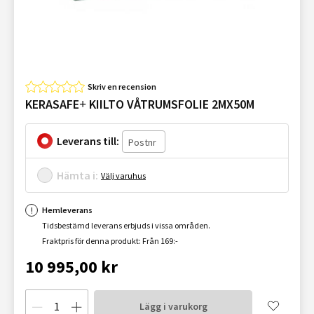
Skriv en recension
KERASAFE+ KIILTO VÅTRUMSFOLIE 2MX50M
Leverans till:
Hämta i:
Välj varuhus
Hemleverans
Tidsbestämd leverans erbjuds i vissa områden.
Fraktpris för denna produkt: Från 169:-
10 995,00 kr
Lägg i varukorg