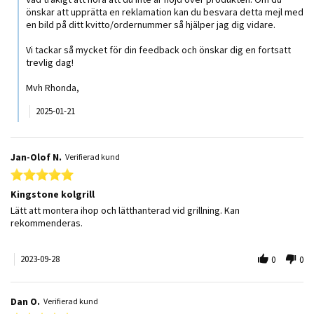
önskar att upprätta en reklamation kan du besvara detta mejl med
en bild på ditt kvitto/ordernummer så hjälper jag dig vidare.
Vi tackar så mycket för din feedback och önskar dig en fortsatt
trevlig dag!
Mvh Rhonda,
2025-01-21
Jan-Olof N.
Verifierad kund
5.0 star rating
Kingstone kolgrill
Review by Jan-Olof N. on 28 Sep 2023
review stating Kingstone kolgrill
Lätt att montera ihop och lätthanterad vid grillning. Kan
rekommenderas.
2023-09-28
0
0
Dan O.
Verifierad kund