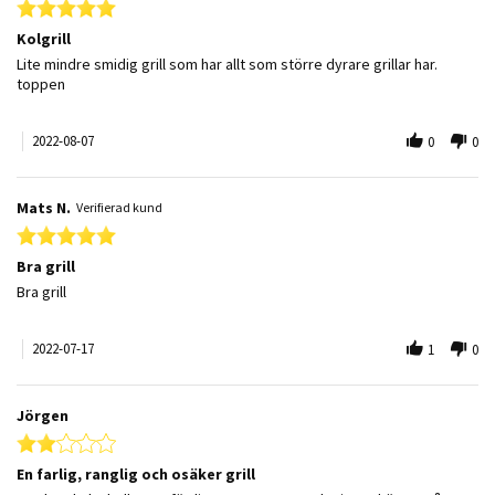
5.0 star rating
Kolgrill
Review by Dan O. on 7 Aug 2022
review stating Kolgrill
Lite mindre smidig grill som har allt som större dyrare grillar har.
toppen
2022-08-07
0
0
Mats N.
Verifierad kund
5.0 star rating
Bra grill
Review by Mats N. on 17 Jul 2022
review stating Bra grill
Bra grill
2022-07-17
1
0
Jörgen
2.0 star rating
En farlig, ranglig och osäker grill