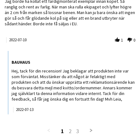
Review by Jörgen on 10 Jul 2022
review stating En farlig, ranglig och osäker grill
Jag borde ha kollat ett färdigmonterat exemplar innan köpet. Så
ranglig och rent av farlig. När man ska rulla ekipaget och lyfter högre
än 2 cm från marken så lossnar benen. Man kan ju bara önska att ingen
gör så och får glödande kol på sig eller att en brand utbryter när
sådant händer. Borde inte få säljas i EU.
2022-07-10
1
0
Comments by Butiksägare on Review by Jörgen on 10 Jul 2022
BAUHAUS
Hej, tack för din recension! Jag beklagar att produkten inte var
som förväntat. Misstänker du att något är felaktigt med
produkten och att du önskar upprätta ett reklamationsärende kan
du besvara detta mejl med kvitto/ordernummer. Annars kommer
jag självklart ta denna information vidare internt. Tack för din
feedback, så får jag önska dig en fortsatt fin dag! Mvh Leia,
2022-07-13
1
2
3