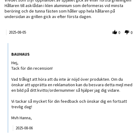
Hållaren till ask-lådan i klen aluminium som deformeras vid minsta
beröring och de tunna fästen som håller upp hela hållaren på
undersidan av grillen gick av efter första dagen.
2025-08-05
0
0
Comments by Butiksägare on Review by Jan S. on 5 Aug 2025
BAUHAUS
Hej,
Tack för din recension!
Vad tråkigt att höra att du inte är nöjd över produkten. Om du
önskar att upprätta en reklamation kan du besvara detta mejl med
en bild på ditt kvitto/ordernummer så hjälper jag dig vidare.
Vi tackar så mycket för din feedback och önskar dig en fortsatt
trevlig dag!
Mvh Hanna,
2025-08-06