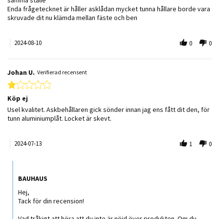
Enda frågetecknet är håller asklådan mycket tunna hållare borde vara
skruvade dit nu klämda mellan fäste och ben
2024-08-10
0
0
Johan U.
Verifierad recensent
1.0 star rating
Köp ej
Review by Johan U. on 13 Jul 2024
review stating Köp ej
Usel kvalitet. Askbehållaren gick sönder innan jag ens fått dit den, för
tunn aluminiumplåt. Locket är skevt.
2024-07-13
1
0
Comments by Butiksägare on Review by Johan U. on 13 Jul 2024
BAUHAUS
Hej,
Tack för din recension!
Vad tråkigt att höra att du inte är nöjd över produkten. Om du