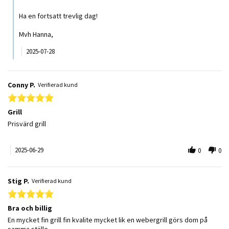
Ha en fortsatt trevlig dag!
Mvh Hanna,
2025-07-28
Conny P.
Verifierad kund
5.0 star rating
Grill
Review by Conny P. on 29 Jun 2025
review stating Grill
Prisvärd grill
2025-06-29
0
0
Stig P.
Verifierad kund
5.0 star rating
Bra och billig
Review by Stig P. on 10 Aug 2024
review stating Bra och billig
En mycket fin grill fin kvalite mycket lik en webergrill görs dom på
samma ställe