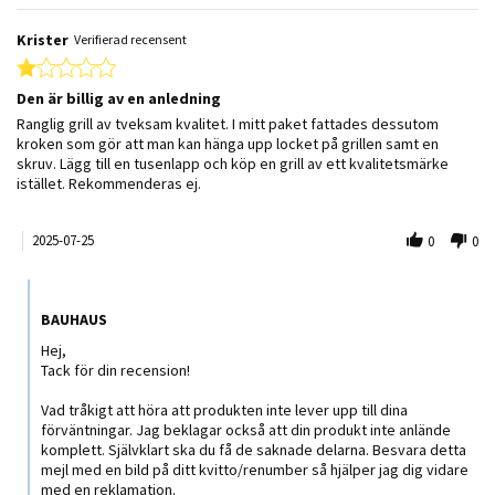
Krister
Verifierad recensent
1.0 star rating
Den är billig av en anledning
Review by Krister on 25 Jul 2025
review stating Den är billig av en anledning
Ranglig grill av tveksam kvalitet. I mitt paket fattades dessutom
kroken som gör att man kan hänga upp locket på grillen samt en
skruv. Lägg till en tusenlapp och köp en grill av ett kvalitetsmärke
istället. Rekommenderas ej.
2025-07-25
0
0
Comments by Butiksägare on Review by Krister on 25 Jul 2025
BAUHAUS
Hej,
Tack för din recension!
Vad tråkigt att höra att produkten inte lever upp till dina
förväntningar. Jag beklagar också att din produkt inte anlände
komplett. Självklart ska du få de saknade delarna. Besvara detta
mejl med en bild på ditt kvitto/renumber så hjälper jag dig vidare
med en reklamation.