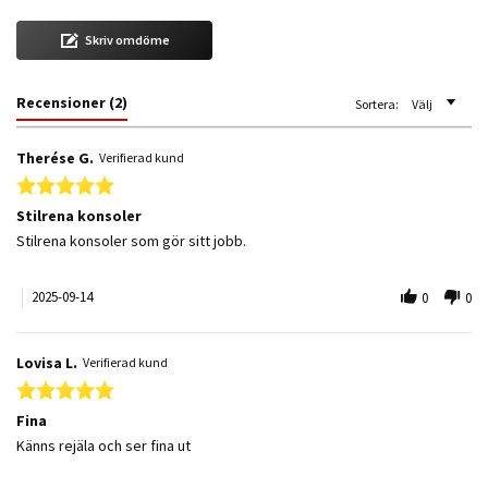
Skriv omdöme
Recensioner
(2)
Sortera:
Välj
Therése G.
Verifierad kund
5.0 star rating
Stilrena konsoler
Review by Therése G. on 14 Sep 2025
review stating Stilrena konsoler
Stilrena konsoler som gör sitt jobb.
2025-09-14
0
0
Lovisa L.
Verifierad kund
5.0 star rating
Fina
Review by Lovisa L. on 28 Nov 2021
review stating Fina
Känns rejäla och ser fina ut