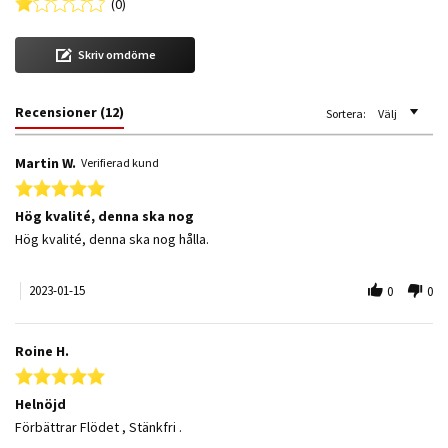
(0)
Skriv omdöme
Recensioner
(12)
Sortera:
Välj
Martin W.
Verifierad kund
5.0 star rating
Hög kvalité, denna ska nog
Review by Martin W. on 15 Jan 2023
review stating Hög kvalité, denna ska nog
Hög kvalité, denna ska nog hålla.
2023-01-15
0
0
Roine H.
5.0 star rating
Helnöjd
Review by Roine H. on 24 Jun 2022
review stating Helnöjd
Förbättrar Flödet , Stänkfri .