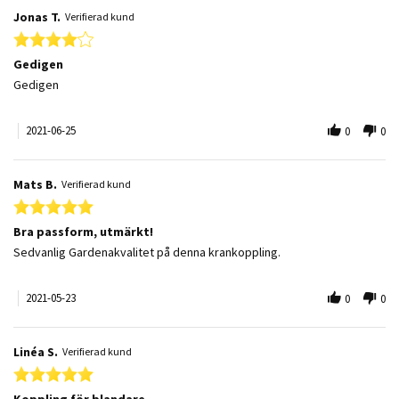
Jonas T.
Verifierad kund
4.0 star rating
Gedigen
Review by Jonas T. on 25 Jun 2021
review stating Gedigen
Gedigen
2021-06-25
0
0
Mats B.
Verifierad kund
5.0 star rating
Bra passform, utmärkt!
Review by Mats B. on 23 May 2021
review stating Bra passform, utmärkt!
Sedvanlig Gardenakvalitet på denna krankoppling.
2021-05-23
0
0
Linéa S.
Verifierad kund
5.0 star rating
Koppling för blandare