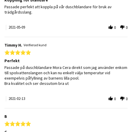
Review by Linéa S. on 9 May 2021
review stating Koppling för blandare
Passade perfekt att koppla på vår duschblandare för bruk av
trädgårdsslang.
2021-05-09
0
0
Timmy H.
Verifierad kund
5.0 star rating
Perfekt
Review by Timmy H. on 13 Feb 2021
review stating Perfekt
Passade på duschblandare Mora Cera direkt som jag använder enkom
till spolvattenslangen och kan nu enkelt välja temperatur vid
exempelvis påfyllning av barnens lilla pool.
Bra kvalitet och ser dessutom bra ut
2021-02-13
0
0
B
5.0 star rating
C