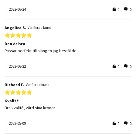
2022-06-24
0
0
Angelica S.
Verifierad kund
5.0 star rating
Den är bra
Review by Angelica S. on 22 Jun 2022
review stating Den är bra
Passar perfekt till slangen jag beställde
2022-06-22
0
0
Richard F.
Verifierad kund
5.0 star rating
Kvalité
Review by Richard F. on 9 May 2022
review stating Kvalité
Bra kvalité, värd sina kronor.
2022-05-09
0
0