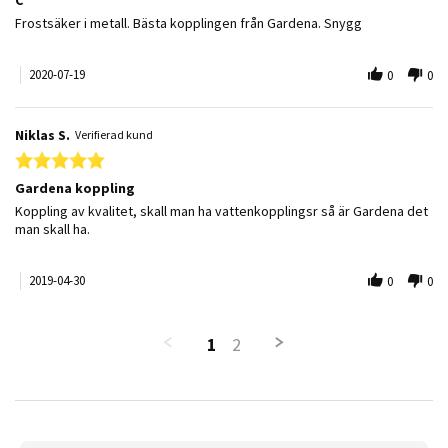
Review by B on 19 Jul 2020
review stating C
Frostsäker i metall. Bästa kopplingen från Gardena. Snygg
2020-07-19
0
0
Niklas S.
Verifierad kund
5.0 star rating
Gardena koppling
Review by Niklas S. on 30 Apr 2019
review stating Gardena koppling
Koppling av kvalitet, skall man ha vattenkopplingsr så är Gardena det
man skall ha.
2019-04-30
0
0
1
2