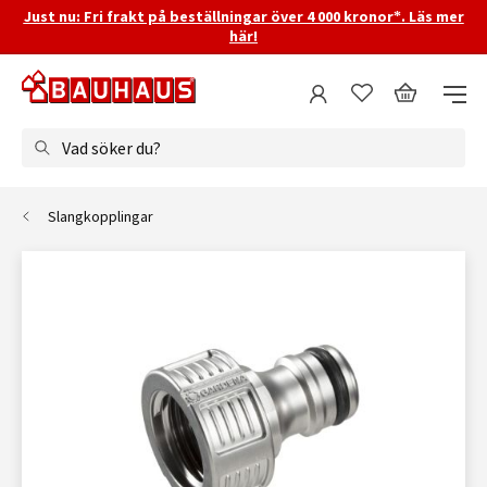
Just nu: Fri frakt på beställningar över 4 000 kronor*. Läs mer
här!
Vad söker du?
Slangkopplingar