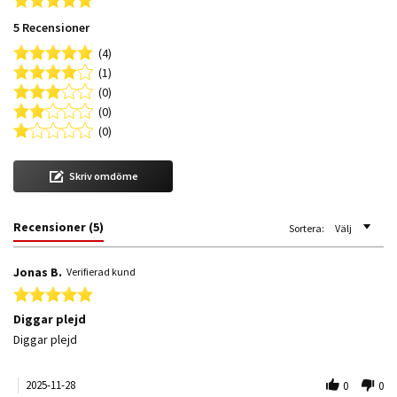
5 Recensioner
(4)
(1)
(0)
(0)
(0)
Skriv omdöme
Recensioner
(5)
Sortera:
Välj
Jonas B.
Verifierad kund
5.0 star rating
Diggar plejd
Review by Jonas B. on 28 Nov 2025
review stating Diggar plejd
Diggar plejd
2025-11-28
0
0