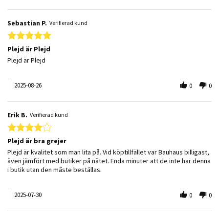
Sebastian P.
Verifierad kund
5.0 star rating
Plejd är Plejd
Review by Sebastian P. on 26 Aug 2025
review stating Plejd är Plejd
Plejd är Plejd
2025-08-26
0
0
Erik B.
Verifierad kund
4.0 star rating
Plejd är bra grejer
Review by Erik B. on 30 Jul 2025
review stating Plejd är bra grejer
Plejd är kvalitet som man lita på. Vid köptillfället var Bauhaus billigast,
även jämfört med butiker på nätet. Enda minuter att de inte har denna
i butik utan den måste beställas.
2025-07-30
0
0