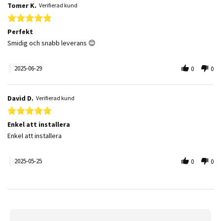
Tomer K.
Verifierad kund
5.0 star rating
Perfekt
Review by Tomer K. on 29 Jun 2025
review stating Perfekt
Smidig och snabb leverans 😊
2025-06-29
0
0
David D.
Verifierad kund
5.0 star rating
Enkel att installera
Review by David D. on 25 May 2025
review stating Enkel att installera
Enkel att installera
2025-05-25
0
0