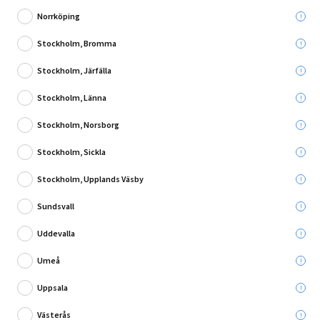
Norrköping
Stockholm, Bromma
Stockholm, Järfälla
1 Recension
Stockholm, Länna
LAMPSKÄRM PAULMANN ZYLI VIT GLAS
Stockholm, Norsborg
Leverans till:
Stockholm, Sickla
Hämta i:
Välj varuhus
Se butikslager
Stockholm, Upplands Väsby
Sundsvall
89,95 kr
Uddevalla
Lägg i varukorg
Umeå
Uppsala
Västerås