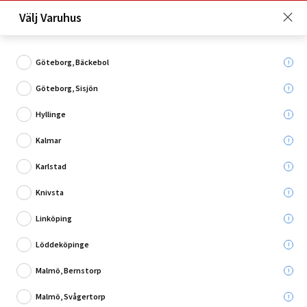
Just nu: Fri frakt på beställningar över 4 000 kronor*. Läs mer
Välj Varuhus
här!
Göteborg, Bäckebol
Göteborg, Sisjön
Vad söker du?
Hyllinge
Paulmann DecoSystem
Kalmar
Karlstad
Knivsta
Linköping
Löddeköpinge
Malmö, Bernstorp
Malmö, Svågertorp