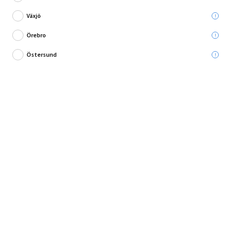
Växjö
Örebro
Modern cylinderformad glasskärm!
Östersund
Skräddarsy belysningen hemma med denna lampskärm i glas.
Lampskärmen passar alla Paulmanns DecoSystem-produkt...
Fullständig produktbeskrivning
Andra köpte också
Produktbeskrivning