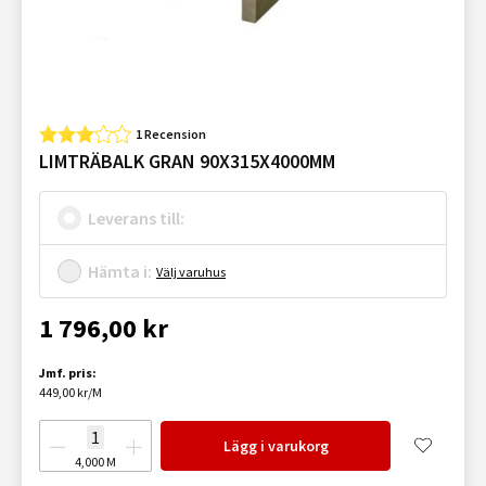
1 Recension
LIMTRÄBALK GRAN 90X315X4000MM
Leverans till:
Hämta i:
Välj varuhus
1 796,00 kr
Jmf. pris:
449,00 kr/M
Lägg i varukorg
4,000
M