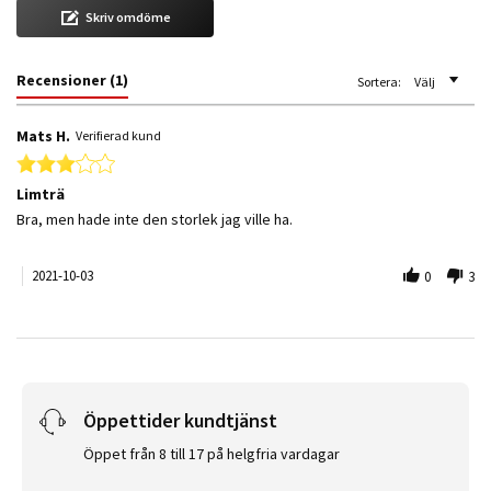
Skriv omdöme
Recensioner
(1)
Sortera:
Välj
Mats H.
Verifierad kund
3.0 star rating
Limträ
Review by Mats H. on 3 Oct 2021
review stating Limträ
Bra, men hade inte den storlek jag ville ha.
2021-10-03
0
3
Öppettider kundtjänst
Öppet från 8 till 17 på helgfria vardagar