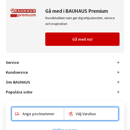
Gå med i BAUHAUS Premium
Kundklubben som ger dig erbjudanden, service
och inspiration
Gå med nu!
Service
Kundservice
Om BAUHAUS
Populära sidor
Ange postnummer
Välj Varuhus
Besöksadress
Enköpingsvägen 41, 177 38 Järfälla.