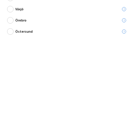
Växjö
Lägg i varukorg
Örebro
Östersund
Energibesparande lysrör!
LED-lysrör för konventionella drivdon eller 230 V direktkoppling. Med detta
LED-lysrör får du energibesparingar på ...
Fullständig produktbeskrivning
Andra köpte också