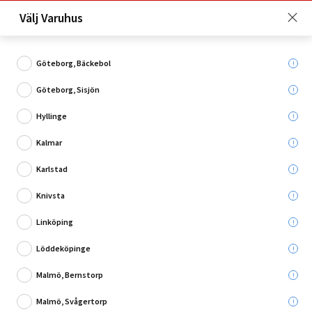
Just nu: Fri frakt på beställningar över 4 000 kronor*. Läs mer
Välj Varuhus
här!
Göteborg, Bäckebol
Göteborg, Sisjön
Vad söker du?
Hyllinge
LED lysrör
Kalmar
Karlstad
Utgående
Knivsta
Linköping
Löddeköpinge
Malmö, Bernstorp
Malmö, Svågertorp