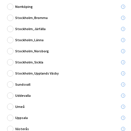
Norrköping
Stockholm, Bromma
Stockholm, Järfälla
Skriv en recension
Stockholm, Länna
LYSRÖR OSRAM T8 EM LED 3000K 18,3W 1500MM
Stockholm, Norsborg
Produktinformationsblad
Stockholm, Sickla
Leverans till:
Stockholm, Upplands Väsby
Hämta i:
Sundsvall
Välj varuhus
Se butikslager
Uddevalla
Utgående produkt - så långt lagret räcker
Umeå
50,00 kr
Uppsala
Du sparar:
129,00 kr
Ord. pris:
179,00 kr
Västerås