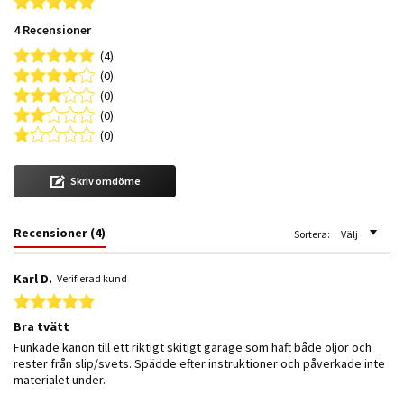
5.0 star rating
4 Recensioner
(4)
(0)
(0)
(0)
(0)
Skriv omdöme
Recensioner
(4)
Sortera:
Välj
Karl D.
Verifierad kund
5.0 star rating
Bra tvätt
Review by Karl D. on 19 May 2026
review stating Bra tvätt
Funkade kanon till ett riktigt skitigt garage som haft både oljor och
rester från slip/svets. Spädde efter instruktioner och påverkade inte
materialet under.