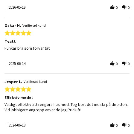
2026-05-19
0
0
Oskar H.
Verifierad kund
5.0 star rating
Tvätt
Review by Oskar H. on 14 Jun 2025
review stating Tvätt
Funkar bra som förväntat
2025-06-14
0
0
Jesper L.
Verifierad kund
5.0 star rating
Effektiv medel
Review by Jesper L. on 18 Jun 2024
review stating Effektiv medel
Väldigt effektiv att rengöra hus med. Tog bort det mesta på direkten.
Vid jobbigare angrepp använde jag Prick-fri
2024-06-18
0
0