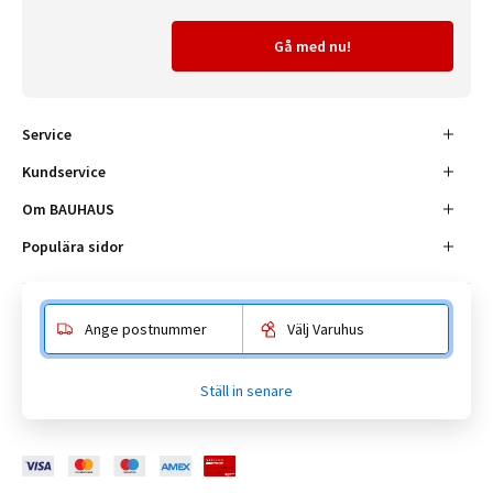
Gå med nu!
Service
Kundservice
Om BAUHAUS
Populära sidor
Ange postnummer
Välj Varuhus
Besöksadress
Enköpingsvägen 41, 177 38 Järfälla.
Ställ in senare
Kundtjänst:
010-180 18 00