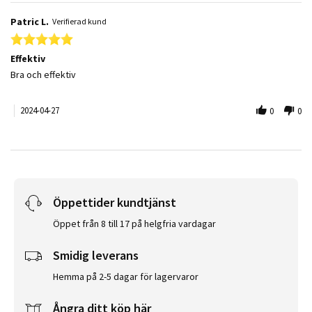
Patric L.
Verifierad kund
5.0 star rating
Effektiv
Review by Patric L. on 27 Apr 2024
review stating Effektiv
Bra och effektiv
2024-04-27
0
0
Öppettider kundtjänst
Öppet från 8 till 17 på helgfria vardagar
Smidig leverans
Hemma på 2-5 dagar för lagervaror
Ångra ditt köp här