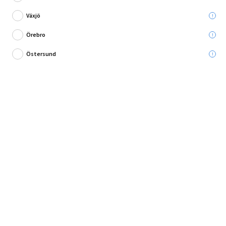
Växjö
Örebro
Tesas maskeringstejp Precision - utomhus
Östersund
Använd denna extra tunna blå maskeringstejp för högkvalitativa
målningsarbete för att uppnå ett bra r...
Fullständig produktbeskrivning
Andra köpte också
Produktbeskrivning