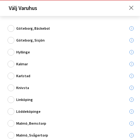
Just nu: Fri frakt på beställningar över 4 000 kronor*. Läs mer
Välj Varuhus
här!
Göteborg, Bäckebol
Göteborg, Sisjön
Vad söker du?
Hyllinge
Maskeringstejp
Kalmar
Karlstad
Knivsta
Linköping
Löddeköpinge
Malmö, Bernstorp
Malmö, Svågertorp