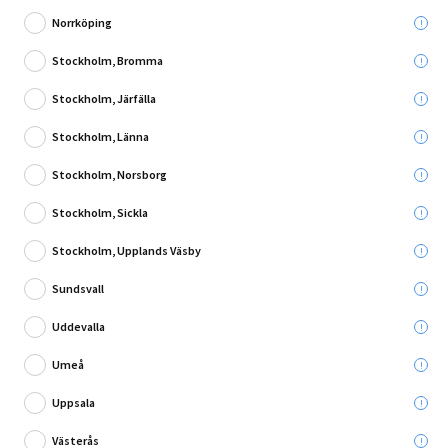
Norrköping
Stockholm, Bromma
Stockholm, Järfälla
2 Recensioner
Stockholm, Länna
MASKERINGSTEJP TESA PRECISION UTOMHUS
25MX38MM
Stockholm, Norsborg
Stockholm, Sickla
Leverans till:
Stockholm, Upplands Väsby
Hämta i:
Välj varuhus
Se butikslager
Sundsvall
89,95 kr
Uddevalla
Umeå
Lägg i varukorg
Uppsala
Västerås