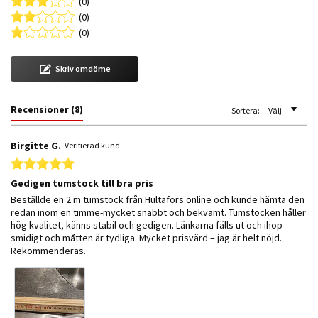
(0)
(0)
(0)
Skriv omdöme
Recensioner
(8)
Sortera:
Välj
Birgitte G.
Verifierad kund
5.0 star rating
Gedigen tumstock till bra pris
Review by Birgitte G. on 28 Oct 2025
review stating Gedigen tumstock till bra pris
Beställde en 2 m tumstock från Hultafors online och kunde hämta den
redan inom en timme-mycket snabbt och bekvämt. Tumstocken håller
hög kvalitet, känns stabil och gedigen. Länkarna fälls ut och ihop
smidigt och måtten är tydliga. Mycket prisvärd – jag är helt nöjd.
Rekommenderas.