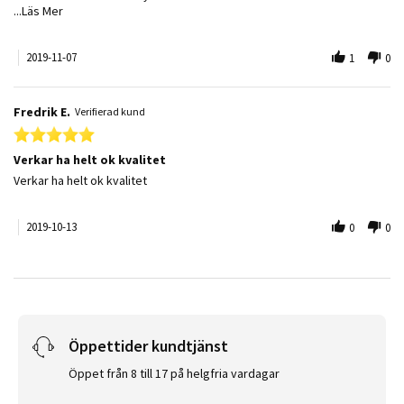
Read more about review stating Som den ska vara
...Läs Mer
2019-11-07
1
0
Fredrik E.
Verifierad kund
5.0 star rating
Verkar ha helt ok kvalitet
Review by Fredrik E. on 13 Oct 2019
review stating Verkar ha helt ok kvalitet
Verkar ha helt ok kvalitet
2019-10-13
0
0
Öppettider kundtjänst
Öppet från 8 till 17 på helgfria vardagar