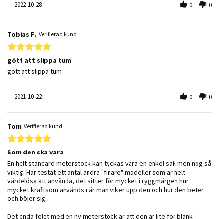
2022-10-28
0
0
Tobias F.
Verifierad kund
5.0 star rating
gött att slippa tum
Review by Tobias F. on 22 Oct 2021
review stating gött att slippa tum
gött att slippa tum
2021-10-22
0
0
Tom
Verifierad kund
5.0 star rating
Som den ska vara
Review by Tom on 7 Nov 2019
review stating Som den ska vara
En helt standard meterstock kan tyckas vara en enkel sak men nog så
viktig. Har testat ett antal andra "finare" modeller som är helt
värdelösa att använda, det sitter för mycket i ryggmärgen hur
mycket kraft som används när man viker upp den och hur den beter
och böjer sig.
Det enda felet med en ny meterstock är att den är lite för blank