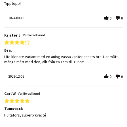
Review by Johanna E. on 10 Aug 2024
review stating Recension
Tipptopp!
2024-08-10
0
0
Krister J.
Verifierad kund
4.0 star rating
Bra.
Review by Krister J. on 2 Dec 2022
review stating Bra.
Lite klenare variant med en aning vassa kanter annars bra. Har mätt
många mått med den, allt från ca 1cm till 196cm.
2022-12-02
0
0
Carl W.
Verifierad kund
5.0 star rating
Tumstock
Review by Carl W. on 28 Oct 2022
review stating Tumstock
Hultafors, superb kvalité