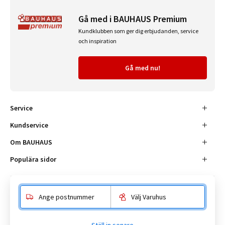
Gå med i BAUHAUS Premium
Kundklubben som ger dig erbjudanden, service
och inspiration
Gå med nu!
Service
Kundservice
Om BAUHAUS
Populära sidor
Ange postnummer
Välj Varuhus
Besöksadress
Enköpingsvägen 41, 177 38 Järfälla.