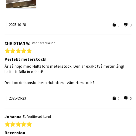
2025-10-28
0
0
CHRISTIAN W.
Verifierad kund
5.0 star rating
Perfekt meterstock!
Review by CHRISTIAN W. on 23 Sep 2025
review stating Perfekt meterstock!
Är så nöjd med Hultafors meterstock. Den är exakt två meter lång!
Lätt att fälla in och ut!
Den borde kanske heta Hultafors tvåmeterstock?
2025-09-23
0
0
Johanna E.
Verifierad kund
5.0 star rating
Recension