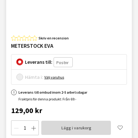
Skriv en recension
METERSTOCK EVA
Leverans till:
Hämta i:
Välj varuhus
Leverans till ombud inom 2-5 arbetsdagar
Fraktpris för denna produkt: Från 69:-
129,00 kr
Lägg i varukorg