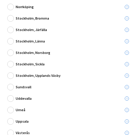
Norrköping
Stockholm, Bromma
Stockholm, Järfälla
Skriv en recension
Stockholm, Länna
MÖBELBEN ELEMENT Ø60MM 700MM GRÅ 4-PACK
Stockholm, Norsborg
Stockholm, Sickla
Leverans till:
Stockholm, Upplands Väsby
Sundsvall
Hämta i:
Välj varuhus
Se butikslager
Uddevalla
Utgående produkt - så långt lagret räcker
Umeå
Uppsala
100,00 kr
Du sparar:
799,00 kr
Västerås