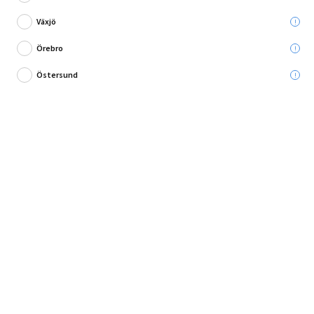
Ord. pris:
899,00 kr
Växjö
Lägg i varukorg
Örebro
Östersund
Stilrena och funktionella bordsben för ditt hem!
Förnya ditt hem med dessa eleganta och robusta bordsben som
kombinerar stil och funktionalite...
Fullständig produktbeskrivning
Andra köpte också