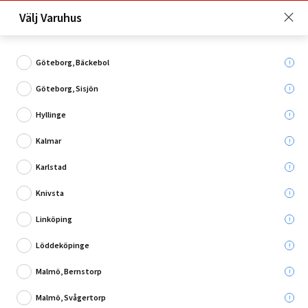
Just nu: Fri frakt på beställningar över 4 000 kronor*. Läs mer
Välj Varuhus
här!
Göteborg, Bäckebol
Göteborg, Sisjön
Vad söker du?
Hyllinge
Bordsben
Kalmar
Karlstad
Utgående
Knivsta
Linköping
Löddeköpinge
Malmö, Bernstorp
Malmö, Svågertorp