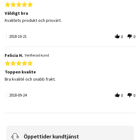
5.0 star rating
Väldigt bra
Review by Felicia H. on 21 Oct 2018
review stating Väldigt bra
Kvalitets produkt och prisvärt.
2018-10-21
0
0
Felicia H.
Verifierad kund
5.0 star rating
Toppen kvalite
Review by Felicia H. on 24 Sep 2018
review stating Toppen kvalite
Bra kvalité och snabb frakt.
2018-09-24
0
0
Öppettider kundtjänst