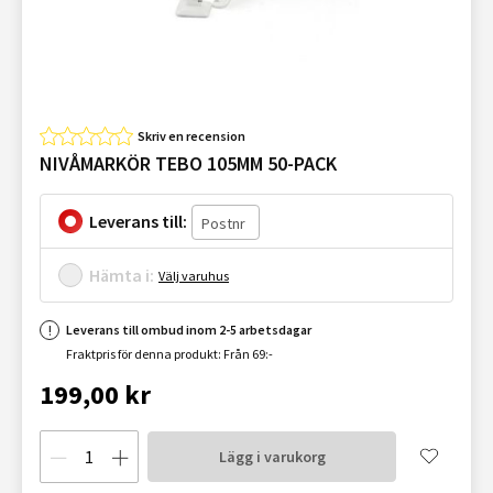
Skriv en recension
NIVÅMARKÖR TEBO 105MM 50-PACK
Leverans till:
Hämta i:
Välj varuhus
Leverans till ombud inom 2-5 arbetsdagar
Fraktpris för denna produkt: Från 69:-
199,00 kr
Lägg i varukorg