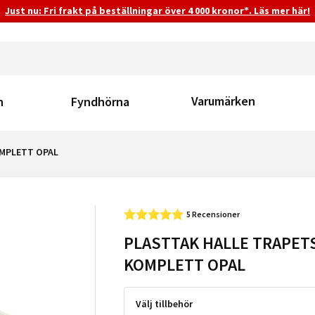
Just nu: Fri frakt på beställningar över 4 000 kronor*. Läs mer här!
Varumärken
n
Fyndhörna
OMPLETT OPAL
5 Recensioner
PLASTTAK HALLE TRAPET
KOMPLETT OPAL
Välj tillbehör