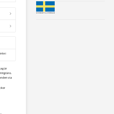
nte i
lag är
omtgräns.
unden via
ckor