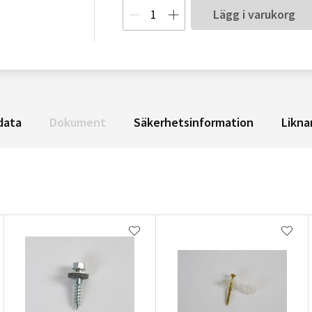
Lägg i varukorg
data
Dokument
Säkerhetsinformation
Likna