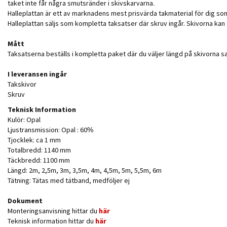
taket inte får några smutsränder i skivskarvarna.
Halleplattan är ett av marknadens mest prisvärda takmaterial för dig so
Halleplattan säljs som kompletta taksatser där skruv ingår. Skivorna kan
Mått
Taksatserna beställs i kompletta paket där du väljer längd på skivorna s
I leveransen ingår
Takskivor
Skruv
Teknisk Information
Kulör: Opal
Ljustransmission: Opal : 60%
Tjocklek: ca 1 mm
Totalbredd: 1140 mm
Täckbredd: 1100 mm
Längd: 2m, 2,5m, 3m, 3,5m, 4m, 4,5m, 5m, 5,5m, 6m
Tätning: Tätas med tätband, medföljer ej
Dokument
Monteringsanvisning hittar du
här
Teknisk information hittar du
här