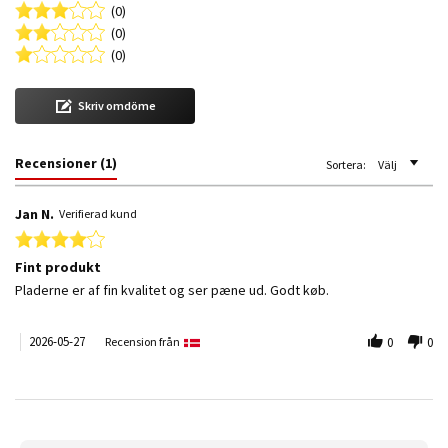
(0)
(0)
(0)
Skriv omdöme
Recensioner
(1)
Sortera:
Välj
Jan N.
Verifierad kund
4.0 star rating
Fint produkt
Review by Jan N. on 27 May 2026
review stating Fint produkt
Pladerne er af fin kvalitet og ser pæne ud. Godt køb.
2026-05-27
Recension från
0
0