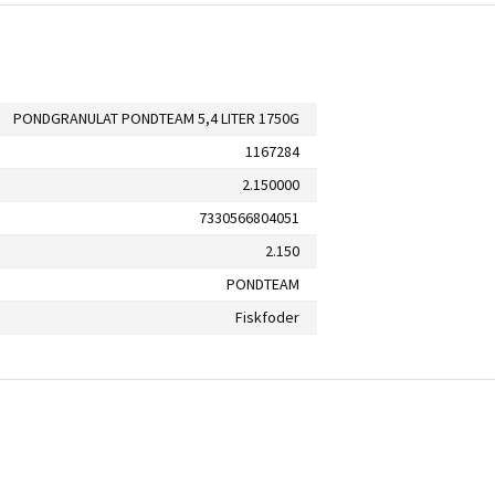
PONDGRANULAT PONDTEAM 5,4 LITER 1750G
1167284
2.150000
7330566804051
2.150
PONDTEAM
Fiskfoder