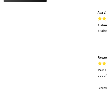
Åsa V.
Fiskm
Review
review
Snabb
Regne
Perfe
Review
review
godt f
Recensi