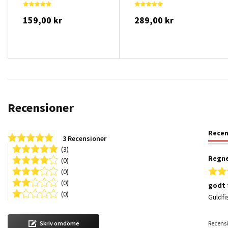
159,00 kr
289,00 kr
Recensioner
Rece
5.0 star rating
3 Recensioner
(3)
Regne
(0)
(0)
(0)
godt 
(0)
Review
review
Guldfi
Recensi
Skriv omdöme