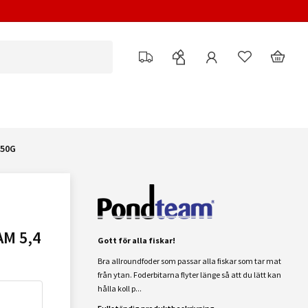
750G
M 5,4
Gott för alla fiskar!
Bra allroundfoder som passar alla fiskar som tar mat
från ytan. Foderbitarna flyter länge så att du lätt kan
hålla koll p...