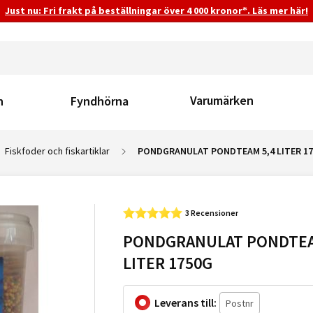
Just nu: Fri frakt på beställningar över 4 000 kronor*. Läs mer här!
Varumärken
n
Fyndhörna
Fiskfoder och fiskartiklar
PONDGRANULAT PONDTEAM 5,4 LITER 1
3 Recensioner
PONDGRANULAT PONDTEA
LITER 1750G
Leverans till: