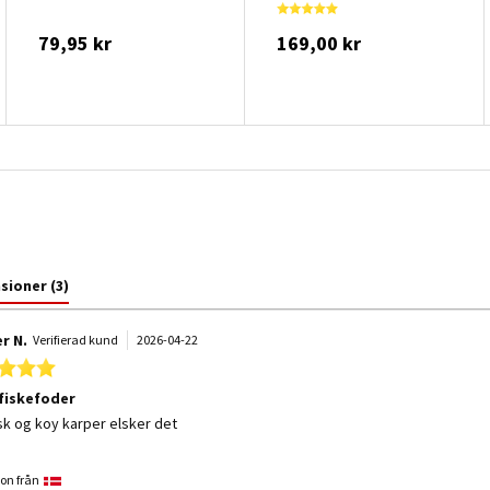
79,95 kr
169,00 kr
nsioner
(3)
r N.
Verifierad kund
2026-04-22
5.0 star rating
fiskefoder
 by Regner N. on 22 Apr 2026
 stating godt fiskefoder
sk og koy karper elsker det
on från