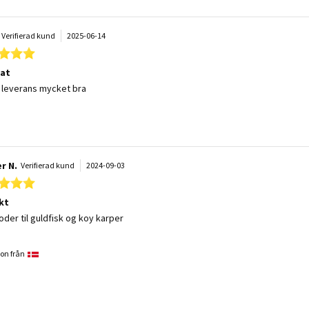
Verifierad kund
2025-06-14
5.0 star rating
at
 by Åsa V. on 14 Jun 2025
 stating Fiskmat
 leverans mycket bra
r N.
Verifierad kund
2024-09-03
5.0 star rating
kt
 by Regner N. on 3 Sep 2024
 stating Perfekt
oder til guldfisk og koy karper
on från