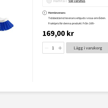
Hämta i:
Välj varuhus
Hemleverans
Tidsbestämd leverans erbjuds i vissa områden.
Fraktpris för denna produkt: Från 169:-
169,00 kr
Lägg i varukorg