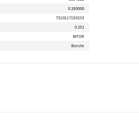
0.280000
7310117150233
0.252
NITOR
Borste