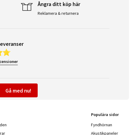
Ångra ditt köp här
Reklamera & returnera
leveranser
ecensioner
Gå med nu!
Populära sidor
nden
Fyndhörnan
rar
Akustikpaneler