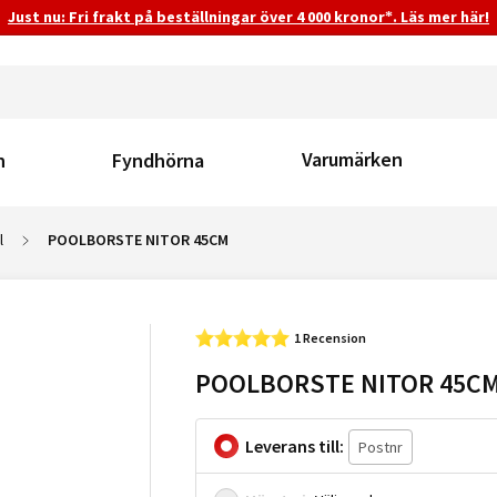
Just nu: Fri frakt på beställningar över 4 000 kronor*. Läs mer här!
Varumärken
n
Fyndhörna
l
POOLBORSTE NITOR 45CM
1 Recension
POOLBORSTE NITOR 45C
Leverans till: