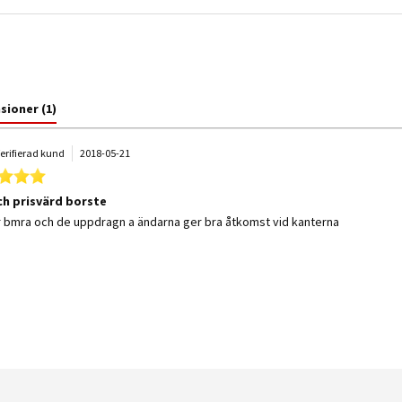
nsioner
(1)
erifierad kund
2018-05-21
5.0 star rating
ch prisvärd borste
 by Lars on 21 May 2018
 stating Bra och prisvärd borste
 bmra och de uppdragn a ändarna ger bra åtkomst vid kanterna