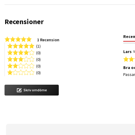
Recensioner
Rece
5.0 star rating
1 Recension
(1)
Lars
V
(0)
(0)
(0)
Bra o
(0)
Review
review
Passar
Skriv omdöme