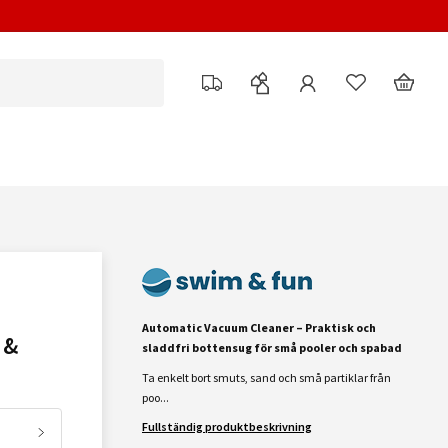
Automatic Vacuum Cleaner – Praktisk och
 &
sladdfri bottensug för små pooler och spabad
Ta enkelt bort smuts, sand och små partiklar från
poo...
Fullständig produktbeskrivning