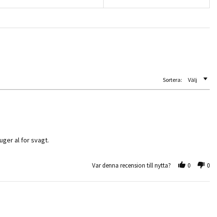
Sortera:
Välj
ger al for svagt.
Var denna recension till nytta?
0
0