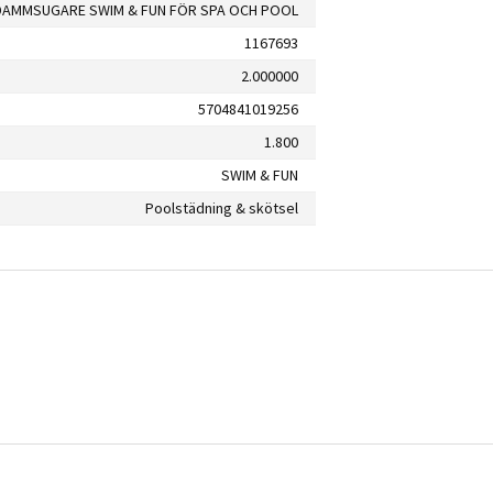
AMMSUGARE SWIM & FUN FÖR SPA OCH POOL
1167693
2.000000
5704841019256
1.800
SWIM & FUN
Poolstädning & skötsel