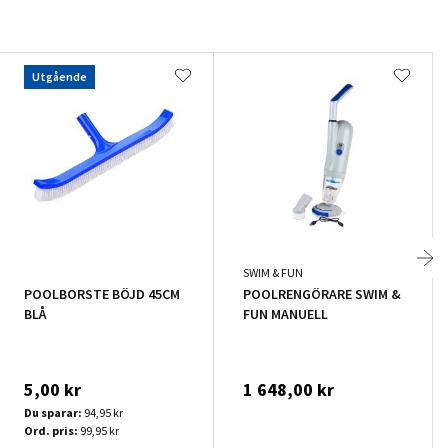
Utgående
SWIM & FUN
POOLBORSTE BÖJD 45CM
POOLRENGÖRARE SWIM &
BLÅ
FUN MANUELL
5,00 kr
1 648,00 kr
Du sparar:
94,95 kr
Ord. pris:
99,95 kr