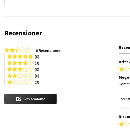
Recensioner
Rece
2.5 star rating
6 Recensioner
(0)
Britt 
(3)
(0)
(0)
Meget
(3)
Review
review
Kommer
Recensi
Skriv omdöme
Ricka