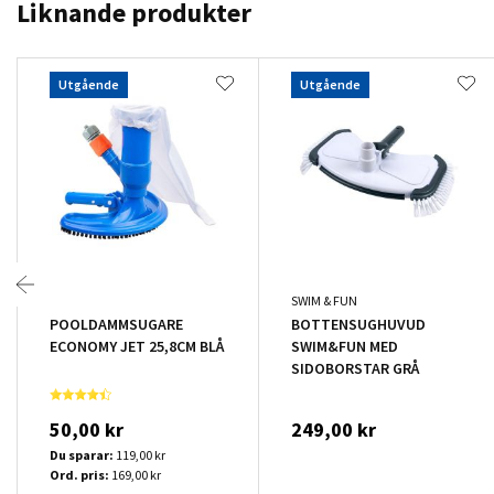
Liknande produkter
Utgående
Utgående
SWIM & FUN
POOLDAMMSUGARE
BOTTENSUGHUVUD
ECONOMY JET 25,8CM BLÅ
SWIM&FUN MED
SIDOBORSTAR GRÅ
50,00 kr
249,00 kr
Du sparar:
119,00 kr
Ord. pris:
169,00 kr