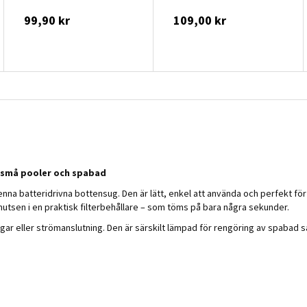
99,90 kr
109,00 kr
r små pooler och spabad
nna batteridrivna bottensug. Den är lätt, enkel att använda och perfekt f
utsen i en praktisk filterbehållare – som töms på bara några sekunder.
ar eller strömanslutning. Den är särskilt lämpad för rengöring av spabad sam