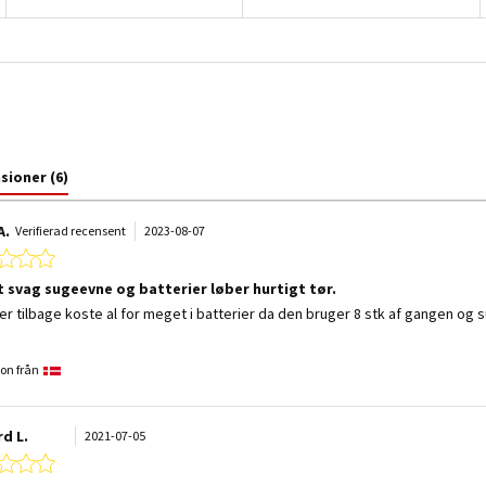
nsioner
(6)
A.
Verifierad recensent
2023-08-07
1.0 star rating
 svag sugeevne og batterier løber hurtigt tør.
 by Britt A. on 7 Aug 2023
 stating Meget svag sugeevne og batterier løber hurtigt tør.
 tilbage koste al for meget i batterier da den bruger 8 stk af gangen og su
on från
rd L.
2021-07-05
1.0 star rating