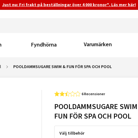
Just nu: Fri frakt på beställningar över 4 000 kronor*. Läs mer här!
Varumärken
n
Fyndhörna
l
POOLDAMMSUGARE SWIM & FUN FÖR SPA OCH POOL
6 Recensioner
POOLDAMMSUGARE SWIM
FUN FÖR SPA OCH POOL
Välj tillbehör