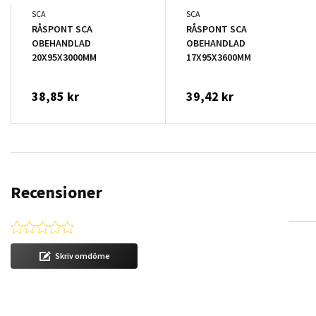
SCA
SCA
RÅSPONT SCA
RÅSPONT SCA
OBEHANDLAD
OBEHANDLAD
20X95X3000MM
17X95X3600MM
38,85 kr
39,42 kr
Recensioner
0.0 star rating
Skriv omdöme