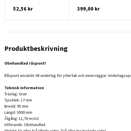
52,56 kr
399,00 kr
Produktbeskrivning
Obehandlad råspont!
Råspont används till underlag för yttertak och innerväggar. Underlagssp
Teknisk information
Träslag: Gran
Tjocklek: 17 mm
Bredd: 95 mm
Längd: 3000 mm
Åtgång: 11,76 m/m2
Utförande: Obehandlad
Ytskikt: En eller två rillade sidor. Två eller tre hyvlade sidor.