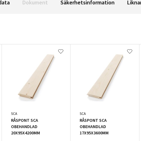
data
Dokument
Säkerhetsinformation
Likna
SCA
SCA
RÅSPONT SCA
RÅSPONT SCA
OBEHANDLAD
OBEHANDLAD
20X95X4200MM
17X95X3600MM