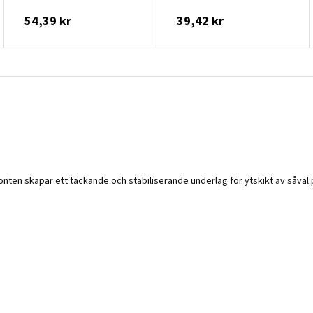
54,39 kr
39,42 kr
onten skapar ett täckande och stabiliserande underlag för ytskikt av såväl 