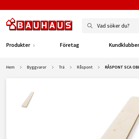
Produkter
Företag
Kundklubbe
Hem
Byggvaror
Trä
Råspont
RÅSPONT SCA OB