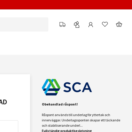
AD
Obehandlad råspont!
Råspont används till underlag för yttertak och
innerväggar. Underlagssponten skapar ett täckande
och stabiliserande underl...
Fullständig produktbeskrivning