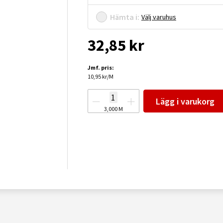
Hämta i:
Välj varuhus
32,85 kr
Jmf. pris:
10,95 kr/M
Lägg i varukorg
3,000
M