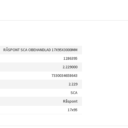
RÅSPONT SCA OBEHANDLAD 17X95X3000MM
1286395
2.229000
7330034658643
2.229
SCA
Råspont
17x95