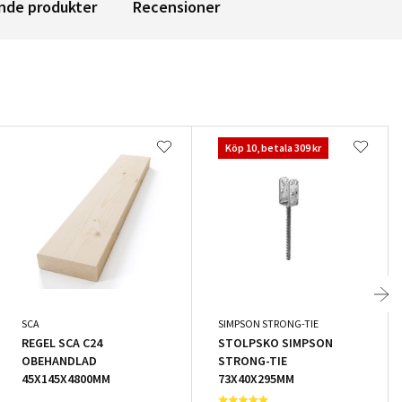
nde produkter
Recensioner
Köp 10, betala 309 kr
SCA
SIMPSON STRONG-TIE
REGEL SCA C24
STOLPSKO SIMPSON
OBEHANDLAD
STRONG-TIE
45X145X4800MM
73X40X295MM