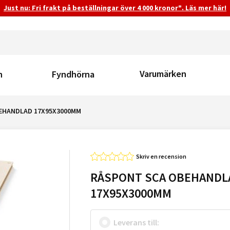
Just nu: Fri frakt på beställningar över 4 000 kronor*. Läs mer här!
Varumärken
n
Fyndhörna
EHANDLAD 17X95X3000MM
Skriv en recension
RÅSPONT SCA OBEHANDL
17X95X3000MM
Leverans till: