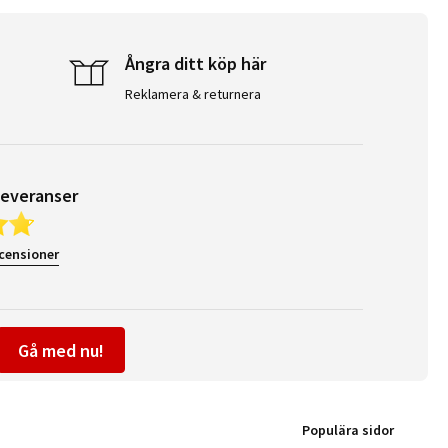
Ångra ditt köp här
Reklamera & returnera
leveranser
ecensioner
Gå med nu!
Populära sidor