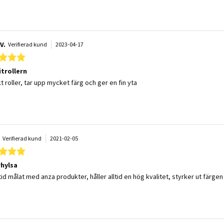
V.
Verifierad kund
2023-04-17
5.0 star rating
itrollern
 by Björn V. on 17 Apr 2023
 stating Favoritrollern
t roller, tar upp mycket färg och ger en fin yta
.
Verifierad kund
2021-02-05
5.0 star rating
rhylsa
 by Nils å. on 5 Feb 2021
 stating Rollerhylsa
ltid målat med anza produkter, håller alltid en hög kvalitet, styrker ut färgen