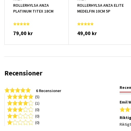
ROLLERHYLSA ANZA
ROLLERHYLSA ANZA ELITE
PLATINUM TITEX 18CM
MEDELFIN 10CM 5P
79,00 kr
49,00 kr
Recensioner
Rece
4.8 star rating
6 Recensioner
(5)
Emil W
(1)
(0)
(0)
Riktig
(0)
Review
review 
Riktigt