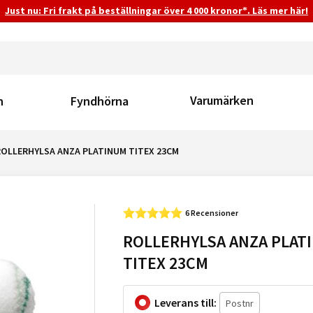
Just nu: Fri frakt på beställningar över 4 000 kronor*. Läs mer här!
Varumärken
n
Fyndhörna
ROLLERHYLSA ANZA PLATINUM TITEX 23CM
6 Recensioner
ROLLERHYLSA ANZA PLAT
TITEX 23CM
Leverans till: