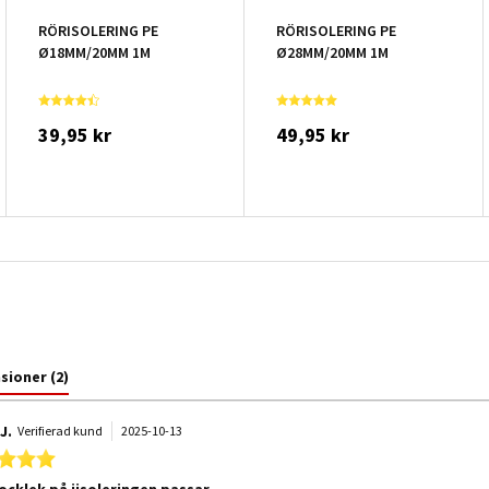
RÖRISOLERING PE
RÖRISOLERING PE
Ø18MM/20MM 1M
Ø28MM/20MM 1M
39,95 kr
49,95 kr
nsioner
(2)
J.
Verifierad kund
2025-10-13
5.0 star rating
jocklek på iisoleringen passar