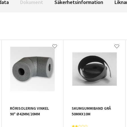
data
Dokument
Säkerhetsinformation
Likna
RÖRISOLERING VINKEL
SKUMGUMMIBAND GRÅ
90° Ø42MM/20MM
50MMX10M