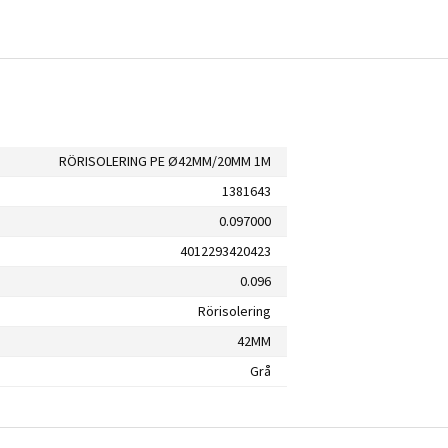
RÖRISOLERING PE Ø42MM/20MM 1M
1381643
0.097000
4012293420423
0.096
Rörisolering
42MM
Grå