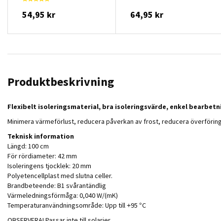
54,95 kr
64,95 kr
Produktbeskrivning
Flexibelt isoleringsmaterial, bra isoleringsvärde, enkel bearbetn
Minimera värmeförlust, reducera påverkan av frost, reducera överförin
Teknisk information
Längd: 100 cm
För rördiameter: 42 mm
Isoleringens tjocklek: 20 mm
Polyetencellplast med slutna celler.
Brandbeteende: B1 svårantändlig
Värmeledningsförmåga: 0,040 W/(mK)
Temperaturanvändningsområde: Upp till +95 °C
OBSERVERA! Passar inte till solarier.