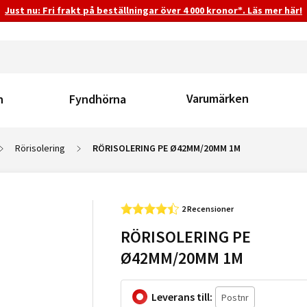
Just nu: Fri frakt på beställningar över 4 000 kronor*. Läs mer här!
Varumärken
n
Fyndhörna
Rörisolering
RÖRISOLERING PE Ø42MM/20MM 1M
2 Recensioner
RÖRISOLERING PE
Ø42MM/20MM 1M
Leverans till: