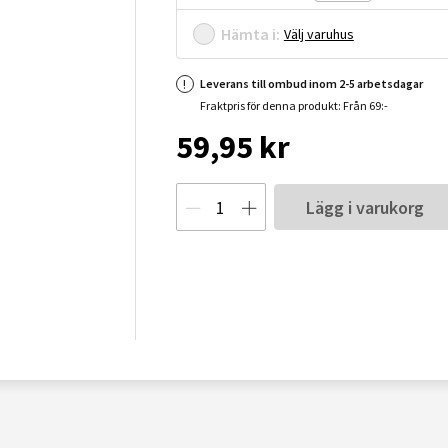
Hämta i:
Välj varuhus
Leverans till ombud inom 2-5 arbetsdagar
Fraktpris för denna produkt: Från 69:-
59,95 kr
Lägg i varukorg