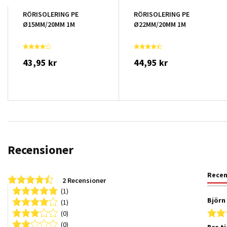
RÖRISOLERING PE
RÖRISOLERING PE
Ø15MM/20MM 1M
Ø22MM/20MM 1M
43,95 kr
44,95 kr
Recensioner
Rece
4.5 star rating
2 Recensioner
(1)
Björn 
(1)
(0)
(0)
Bra t