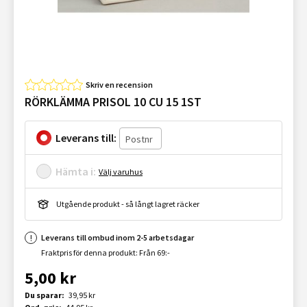
Skriv en recension
RÖRKLÄMMA PRISOL 10 CU 15 1ST
Leverans till:
Hämta i:
Välj varuhus
Utgående produkt - så långt lagret räcker
Leverans till ombud inom 2-5 arbetsdagar
Fraktpris för denna produkt: Från 69:-
5,00 kr
Du sparar:
39,95 kr