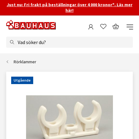
Just nu: Fri frakt på beställningar över 4 000 kronor*. Läs mer
här!
Vad söker du?
Rörklammer
Utgående