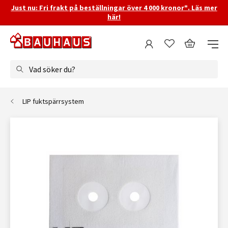
Just nu: Fri frakt på beställningar över 4 000 kronor*. Läs mer
här!
Vad söker du?
LIP fuktspärrsystem