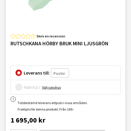
Skriv en recension
RUTSCHKANA HÖRBY BRUK MINI LJUSGRÖN
Leverans till:
Hämta i:
Välj varuhus
Tidsbestämd leverans erbjuds i vissa områden.
Fraktpris för denna produkt: Från 169:-
1 695,00 kr