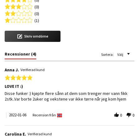
(0)
(0)
(1)
Skriv omdöme
Recensioner
(4)
Sortera:
Välj
Anna J.
Verifierad kund
5.0 star rating
LOVE IT :)
Review by Anna J. on 6 Jan 2022
review stating LOVE IT :)
Disse funker :) kjøpte flere sånn at dem som trenger mer vann fikk
2stk..Var borte 2uker og vekstene var ikke tørre når jeg kom hjem
2022-01-06
Recension från
0
0
Carolina E.
Verifierad kund