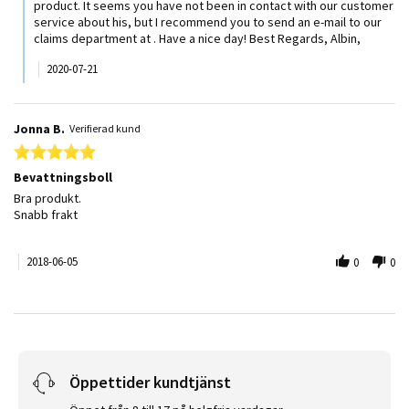
product. It seems you have not been in contact with our customer
service about his, but I recommend you to send an e-mail to our
claims department at
. Have a nice day! Best Regards, Albin,
2020-07-21
Jonna B.
Verifierad kund
5.0 star rating
Bevattningsboll
Review by Jonna B. on 5 Jun 2018
review stating Bevattningsboll
Bra produkt.
Snabb frakt
2018-06-05
0
0
Öppettider kundtjänst