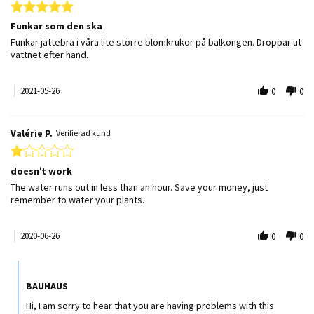
5.0 star rating
Funkar som den ska
Review by Carolina E. on 26 May 2021
review stating Funkar som den ska
Funkar jättebra i våra lite större blomkrukor på balkongen. Droppar ut
vattnet efter hand.
2021-05-26
0
0
Valérie P.
Verifierad kund
1.0 star rating
doesn't work
Review by Valérie P. on 26 Jun 2020
review stating doesn't work
The water runs out in less than an hour. Save your money, just
remember to water your plants.
2020-06-26
0
0
Comments by Butiksägare on Review by Valérie P. on 26 Jun 2020
BAUHAUS
Hi, I am sorry to hear that you are having problems with this