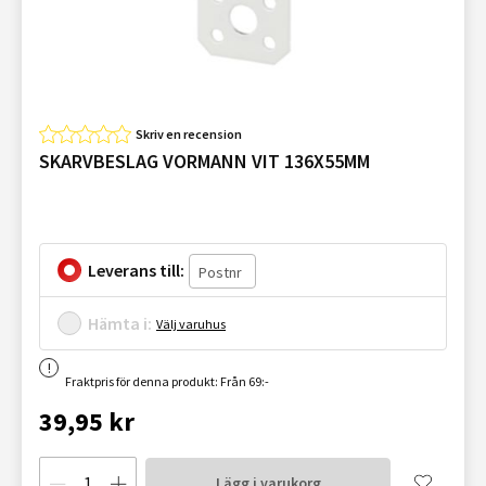
Skriv en recension
SKARVBESLAG VORMANN VIT 136X55MM
Leverans till:
Hämta i:
Välj varuhus
Fraktpris för denna produkt: Från 69:-
39,95 kr
Lägg i varukorg