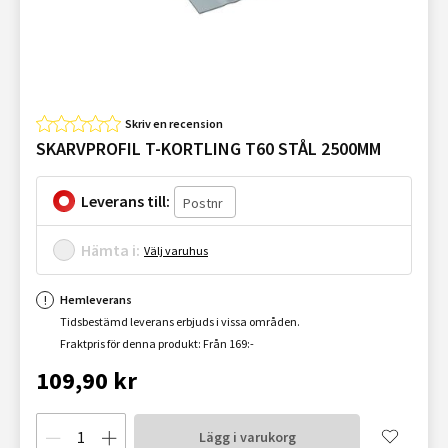
Skriv en recension
SKARVPROFIL T-KORTLING T60 STÅL 2500MM
Leverans till:
Hämta i:
Välj varuhus
Hemleverans
Tidsbestämd leverans erbjuds i vissa områden.
Fraktpris för denna produkt: Från 169:-
109,90 kr
Lägg i varukorg