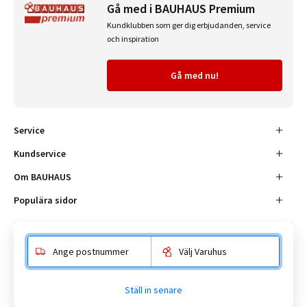
Gå med i BAUHAUS Premium
Kundklubben som ger dig erbjudanden, service
och inspiration
Gå med nu!
Service
Kundservice
Om BAUHAUS
Populära sidor
Ange postnummer
Välj Varuhus
Besöksadress
Enköpingsvägen 41, 177 38 Järfälla.
Ställ in senare
Kundtjänst:
010-180 18 00